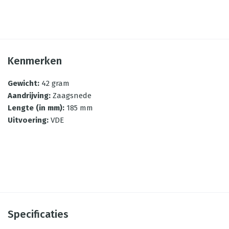
Kenmerken
Gewicht
:
42 gram
Aandrijving
:
Zaagsnede
Lengte (in mm)
:
185 mm
Uitvoering
:
VDE
Specificaties