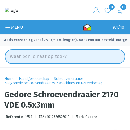
0
0
MENU
9.1/10
Gratis verzending vanaf 75,- (m.u.v. lengtes)
Voor 21:00 uur besteld, morgen 
✓
✓
Home
Handgereedschap
Schroevendraaier
Zaagsnede schroevendraaiers
Machines en Gereedschap
Gedore Schroevendraaier 2170
VDE 0.5x3mm
Referentie:
16519
|
EAN:
4010886826010
|
Merk:
Gedore