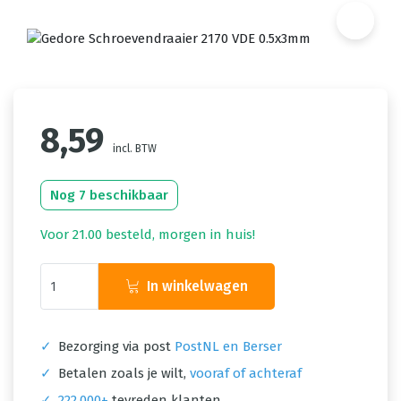
8,59
incl. BTW
Nog 7 beschikbaar
Voor 21.00 besteld, morgen in huis!
In winkelwagen
✓
Bezorging via post
PostNL en Berser
✓
Betalen zoals je wilt,
vooraf of achteraf
✓
222.000+
tevreden klanten