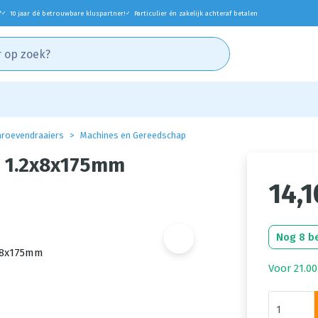
*
10 jaar dé betrouwbare kluspartner!
Particulier én zakelijk achteraf betalen
✓
✓
roevendraaiers
Machines en Gereedschap
0 1.2x8x175mm
14,1
Nog 8 b
Voor 21.00