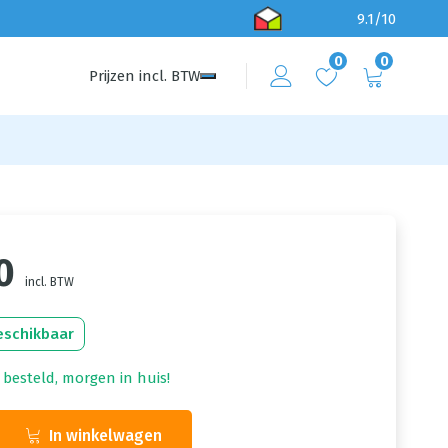
9.1/10
0
0
Prijzen
incl.
BTW
0
incl. BTW
eschikbaar
 besteld, morgen in huis!
In winkelwagen