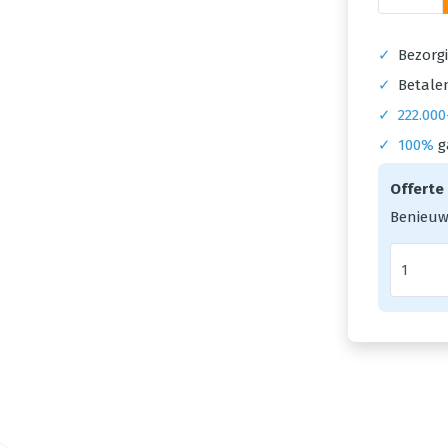
✓
Bezorgi
✓
Betalen
✓
222.000
✓
100%
g
Offerte
Benieuw