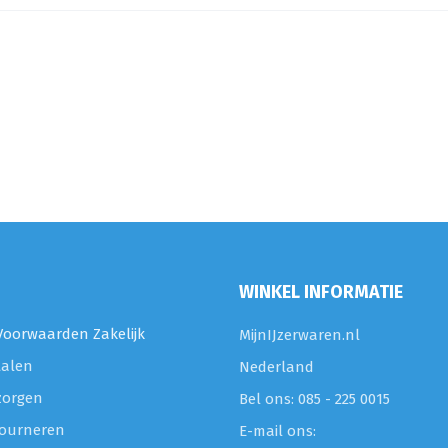
WINKEL INFORMATIE
oorwaarden Zakelijk
MijnIJzerwaren.nl
talen
Nederland
zorgen
Bel ons: 085 - 225 0015
etourneren
E-mail ons: