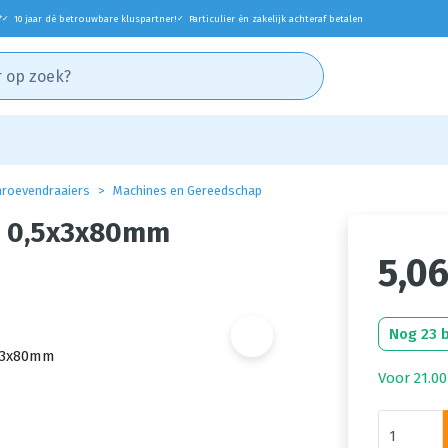
*
10 jaar dé betrouwbare kluspartner!
Particulier én zakelijk achteraf betalen
✓
✓
roevendraaiers
Machines en Gereedschap
0 0,5x3x80mm
5,0
Nog 23 
Voor 21.00