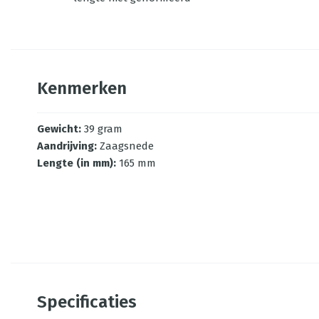
Kenmerken
Gewicht
:
39 gram
Aandrijving
:
Zaagsnede
Lengte (in mm)
:
165 mm
Specificaties