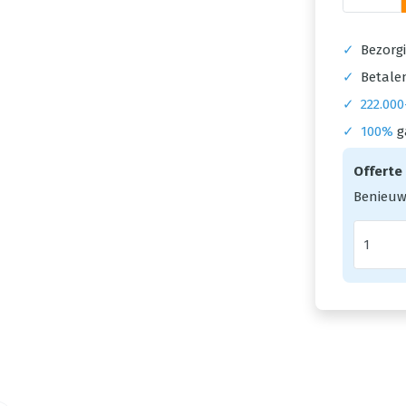
✓
Bezorgi
✓
Betalen
✓
222.000
✓
100%
g
Offerte
Benieuw