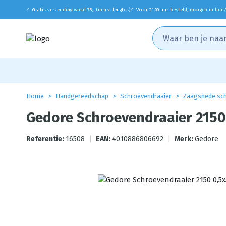
Gratis verzending vanaf 75,- (m.u.v. lengtes)
Voor 21:00 uur besteld, morgen in huis
✓
✓
Home
Handgereedschap
Schroevendraaier
Zaagsnede sch
Gedore Schroevendraaier 215
Referentie:
16508
|
EAN:
4010886806692
|
Merk:
Gedore