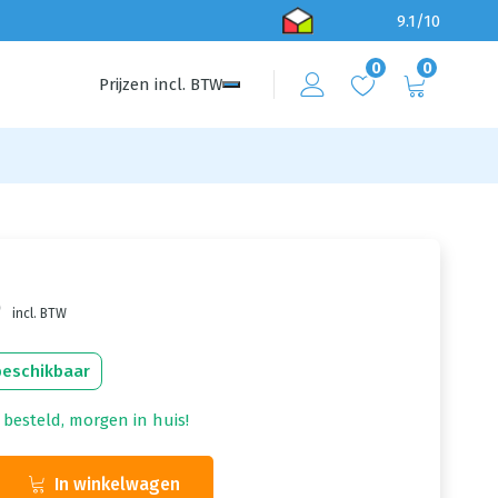
9.1/10
0
0
Prijzen
incl.
BTW
6
incl. BTW
beschikbaar
 besteld, morgen in huis!
In winkelwagen