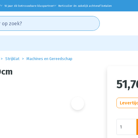
*
10 jaar dé betrouwbare kluspartner!
Particulier én zakelijk achteraf betalen
✓
✓
Strijklat
Machines en Gereedschap
50cm
51,7
Levertij