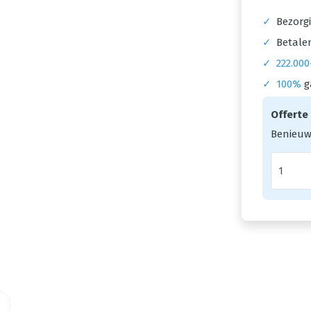
✓
Bezorgi
✓
Betalen
✓
222.000
✓
100%
g
Offerte
Benieuw