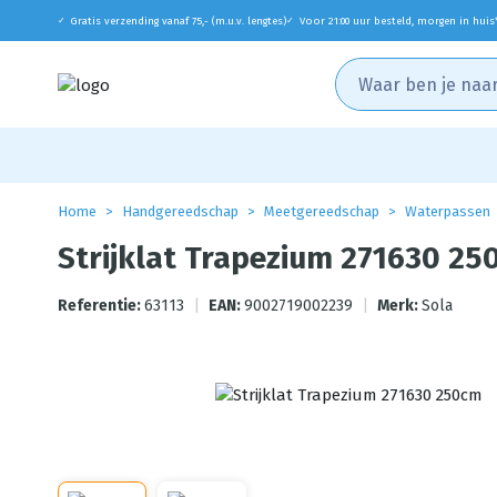
Gratis verzending vanaf 75,- (m.u.v. lengtes)
Voor 21:00 uur besteld, morgen in huis
✓
✓
Home
Handgereedschap
Meetgereedschap
Waterpassen
Strijklat Trapezium 271630 2
Referentie:
63113
|
EAN:
9002719002239
|
Merk:
Sola