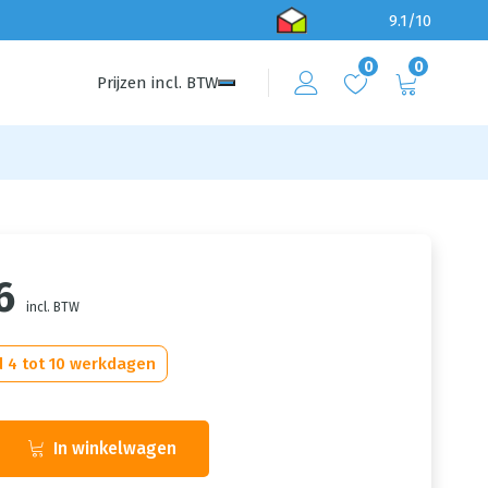
9.1/10
0
0
Prijzen
incl.
BTW
6
incl. BTW
d 4 tot 10 werkdagen
In winkelwagen