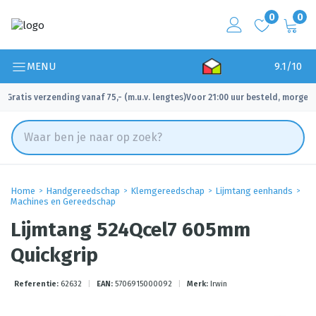
0
0
MENU
9.1/10
Gratis verzending vanaf 75,- (m.u.v. lengtes)
Voor 21:00 uur besteld, morgen 
✓
✓
Home
Handgereedschap
Klemgereedschap
Lijmtang eenhands
Machines en Gereedschap
Lijmtang 524Qcel7 605mm
Quickgrip
Referentie:
62632
|
EAN:
5706915000092
|
Merk:
Irwin