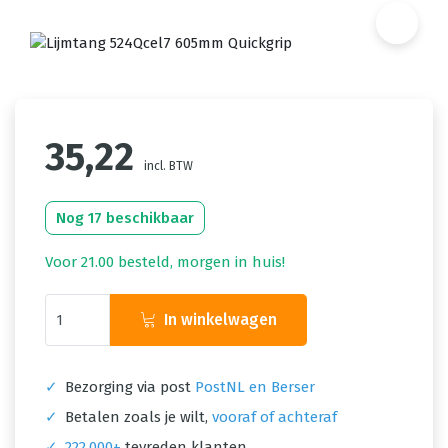
35,22
incl. BTW
Nog 17 beschikbaar
Voor 21.00 besteld, morgen in huis!
In winkelwagen
✓
Bezorging via post
PostNL en Berser
✓
Betalen zoals je wilt,
vooraf of achteraf
✓
222.000+
tevreden klanten