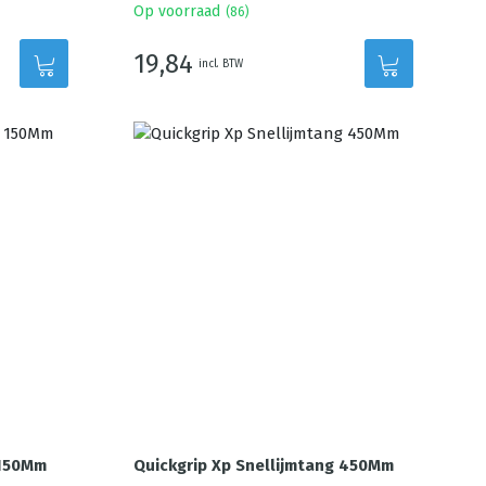
Op voorraad
(
86
)
19,84
incl. BTW
 150Mm
Quickgrip Xp Snellijmtang 450Mm