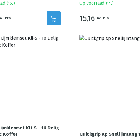
aad
Op voorraad
(
165
)
(
145
)
15,16
ncl. BTW
incl. BTW
ijmklemset Kli-S - 16 Delig
c Koffer
Quickgrip Xp Snellijmtang