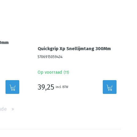
00mm
Quickgrip Xp Snellijmtang 300Mm
5706915059434
Op voorraad
(
11
)
39,25
incl. BTW
nde
››