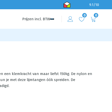
9.1/10
0
0
Prijzen
incl.
BTW
en een klemkracht van maar liefst 150kg. De nylon en
un je met deze lijmtangen óók spreiden. De
adigd.