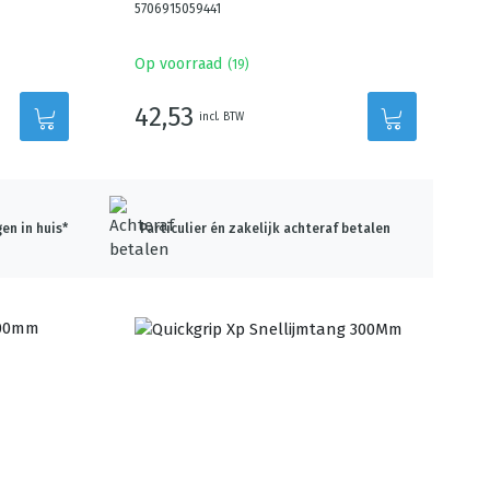
5706915059441
Op voorraad
(
19
)
42,53
incl. BTW
en in huis*
Particulier én zakelijk achteraf betalen