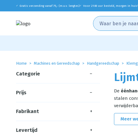
Gratis verzending vanaf 75,- (m.u.v. lengtes)
Voor 21:00 uur besteld, morgen in huis
✓
✓
Home
Machines en Gereedschap
Handgereedschap
Klemg
Categorie
−
Lijm
De
éénhand
Prijs
−
stalen con
verwijderb
Fabrikant
+
Meer w
Levertijd
+