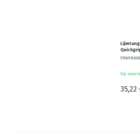
Lijmtan
Quickgri
570691500
Op voorr
35,22
i