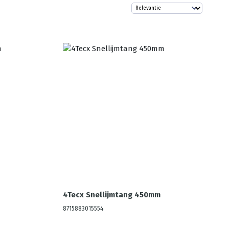
4Tecx Snellijmtang 450mm
8715883015554