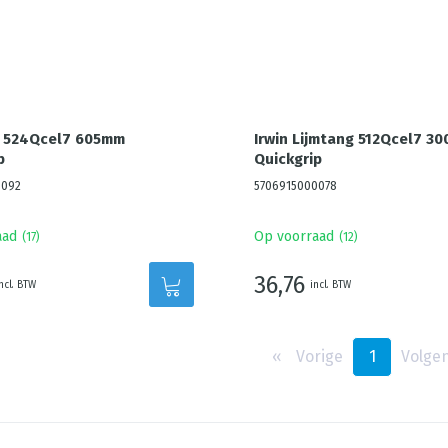
g 524Qcel7 605mm
Irwin Lijmtang 512Qcel7 3
p
Quickgrip
0092
5706915000078
aad
Op voorraad
(
17
)
(
12
)
36,76
ncl. BTW
incl. BTW
‹‹
Vorige
1
Volge