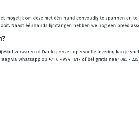
t mogelijk om deze met één hand eenvoudig te spannen en te sp
 nooit. Naast éénhands lijmtangen hebben we nog een breed as
n?
j MijnIJzerwaren.nl Dankzij onze supersnelle levering kan je sne
ag via Whatsapp op +31 6 4994 1617 of bel gratis naar 085 - 225 