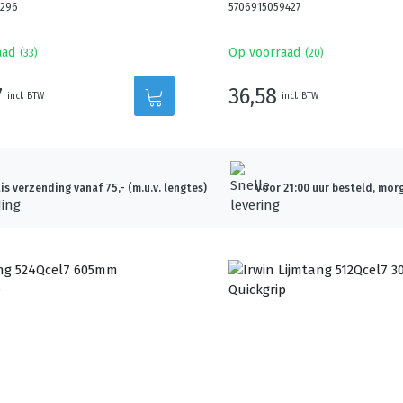
7296
5706915059427
aad
Op voorraad
(
33
)
(
20
)
7
36,58
incl. BTW
incl. BTW
is verzending vanaf 75,- (m.u.v. lengtes)
Voor 21:00 uur besteld, morg