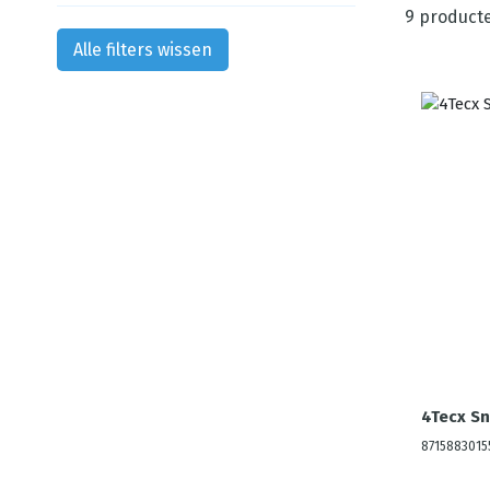
9
product
Alle filters wissen
4Tecx Sn
8715883015