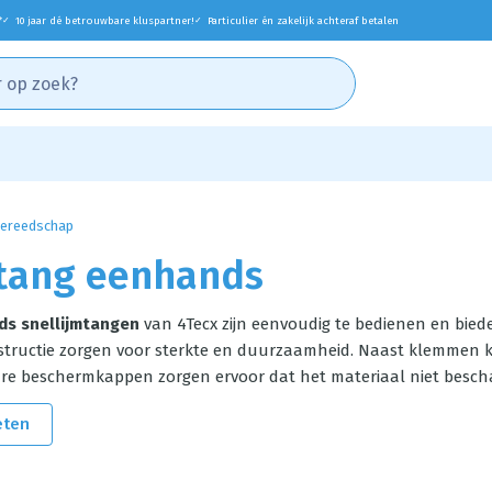
*
10 jaar dé betrouwbare kluspartner!
Particulier én zakelijk achteraf betalen
✓
✓
ereedschap
tang eenhands
s snellijmtangen
van 4Tecx zijn eenvoudig te bedienen en bied
structie zorgen voor sterkte en duurzaamheid. Naast klemmen k
are beschermkappen zorgen ervoor dat het materiaal niet besch
eten