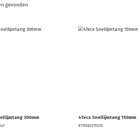
en gevonden
ellijmtang 300mm
4Tecx Snellijmtang 150mm
547
8715883015530