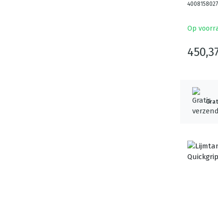
400815802
Op voorr
450,3
Grat