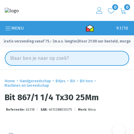
0
0
MENU
9.1/10
Gratis verzending vanaf 75,- (m.u.v. lengtes)
Voor 21:00 uur besteld, morgen 
✓
✓
Home
Handgereedschap
Bitjes
Bit
Bit torx
Machines en Gereedschap
Bit 867/1 1/4 Tx30 25Mm
Referentie:
62318
|
EAN:
4013288030375
|
Merk:
Wera