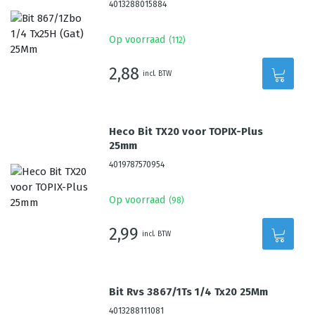
4013288015884
Op voorraad
(
112
)
2,88
incl. BTW
Heco Bit TX20 voor TOPIX-Plus
25mm
4019787570954
Op voorraad
(
98
)
2,99
incl. BTW
Bit Rvs 3867/1Ts 1/4 Tx20 25Mm
4013288111081