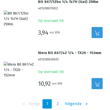
Bit 867/1Zbo 1/4 Tx7H (Gat) 25Mm
4013288015822
Op voorraad
(
19
)
3,94
incl. BTW
Wera Bit 867/4Z 1/4 - TX20 - 152mm
4013288030603
Op voorraad
(
18
)
10,92
incl. BTW
‹‹
Vorige
1
2
Volgende
››