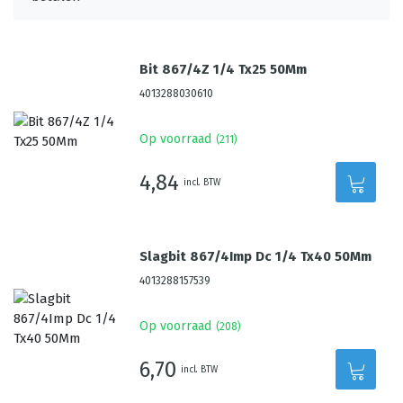
Bit 867/4Z 1/4 Tx25 50Mm
4013288030610
Op voorraad
(
211
)
4,84
incl. BTW
Slagbit 867/4Imp Dc 1/4 Tx40 50Mm
4013288157539
Op voorraad
(
208
)
6,70
incl. BTW