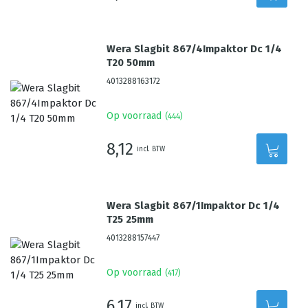
Wera Slagbit 867/4Impaktor Dc 1/4
T20 50mm
4013288163172
Op voorraad
(
444
)
8,12
incl. BTW
Wera Slagbit 867/1Impaktor Dc 1/4
T25 25mm
4013288157447
Op voorraad
(
417
)
6,17
incl. BTW