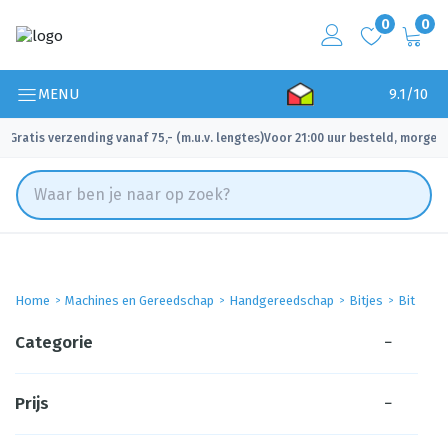
0
0
MENU
9.1/10
Gratis verzending vanaf 75,- (m.u.v. lengtes)
Voor 21:00 uur besteld, morgen 
✓
✓
Home
Machines en Gereedschap
Handgereedschap
Bitjes
Bit
Categorie
−
Prijs
−