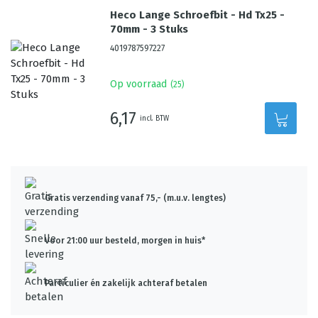
Heco Lange Schroefbit - Hd Tx25 -
70mm - 3 Stuks
4019787597227
Op voorraad
(
25
)
6,17
incl. BTW
Gratis verzending vanaf 75,- (m.u.v. lengtes)
Voor 21:00 uur besteld, morgen in huis*
Particulier én zakelijk achteraf betalen