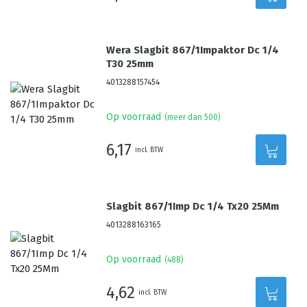
Wera Slagbit 867/1Impaktor Dc 1/4
T30 25mm
4013288157454
Op voorraad
(meer dan 500)
6,17
incl. BTW
Slagbit 867/1Imp Dc 1/4 Tx20 25Mm
4013288163165
Op voorraad
(
488
)
4,62
incl. BTW