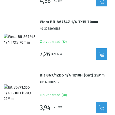
4,56
incl. BTW
Wera Bit 867/4Z 1/4 TX15 70mm
4013288016188
Op voorraad
(
52
)
7,26
incl. BTW
Bit 867/1Zbo 1/4 Tx10H (Gat) 25Mm
4013288015853
Op voorraad
(
40
)
3,94
incl. BTW