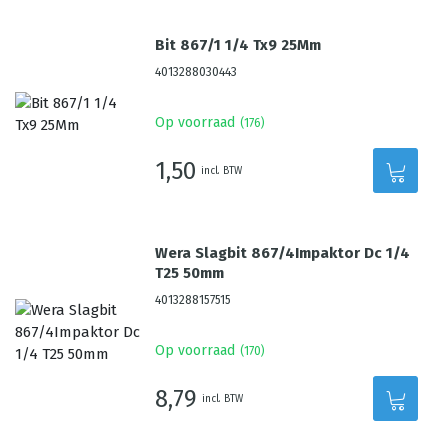
Bit 867/1 1/4 Tx9 25Mm
4013288030443
Op voorraad
(
176
)
1,50
incl. BTW
Wera Slagbit 867/4Impaktor Dc 1/4
T25 50mm
4013288157515
Op voorraad
(
170
)
8,79
incl. BTW