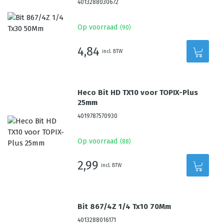
4013288030672
Op voorraad
(
90
)
4,84
incl. BTW
Heco Bit HD TX10 voor TOPIX-Plus
25mm
4019787570930
Op voorraad
(
88
)
2,99
incl. BTW
Bit 867/4Z 1/4 Tx10 70Mm
4013288016171