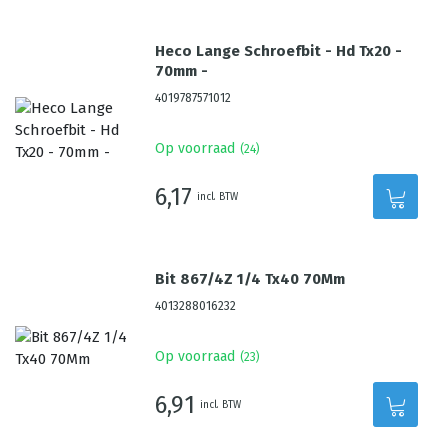
Heco Lange Schroefbit - Hd Tx20 -
70mm -
4019787571012
Op voorraad
(
24
)
6,17
incl. BTW
Bit 867/4Z 1/4 Tx40 70Mm
4013288016232
Op voorraad
(
23
)
6,91
incl. BTW