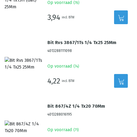
Op voorraad
(
76
)
3,94
incl. BTW
Bit Rvs 3867/1Ts 1/4 Tx25 25Mm
4013288111098
Op voorraad
(
74
)
4,22
incl. BTW
Bit 867/4Z 1/4 Tx20 70Mm
4013288016195
Op voorraad
(
71
)