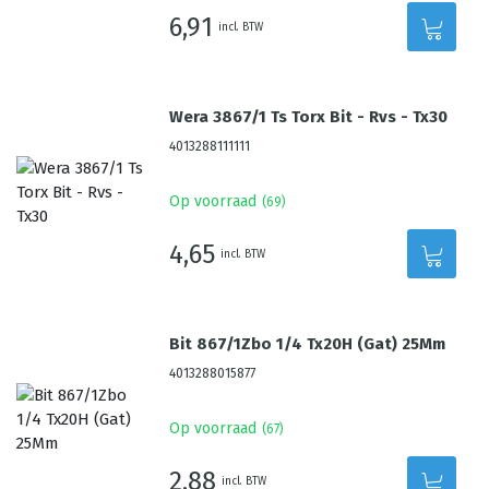
6,91
incl. BTW
Wera 3867/1 Ts Torx Bit - Rvs - Tx30
4013288111111
Op voorraad
(
69
)
4,65
incl. BTW
Bit 867/1Zbo 1/4 Tx20H (Gat) 25Mm
4013288015877
Op voorraad
(
67
)
2,88
incl. BTW