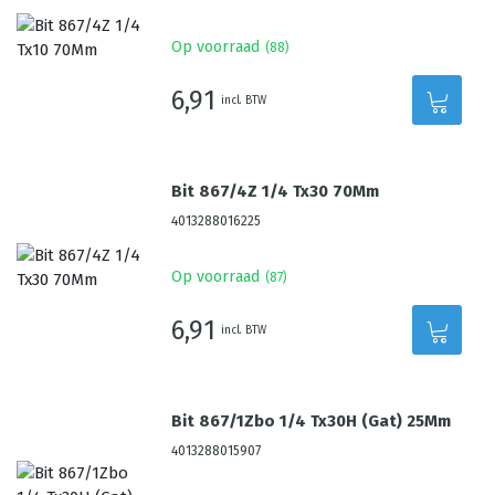
Op voorraad
(
88
)
6,91
incl. BTW
Bit 867/4Z 1/4 Tx30 70Mm
4013288016225
Op voorraad
(
87
)
6,91
incl. BTW
Bit 867/1Zbo 1/4 Tx30H (Gat) 25Mm
4013288015907