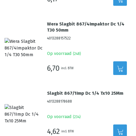
Wera Slagbit 867/4Impaktor Dc 1/4
T30 50mm
4013288157522
Op voorraad
(
248
)
6,70
incl. BTW
Slagbit 867/1Imp Dc 1/4 Tx10 25Mm
4013288178688
Op voorraad
(
234
)
4,62
incl. BTW