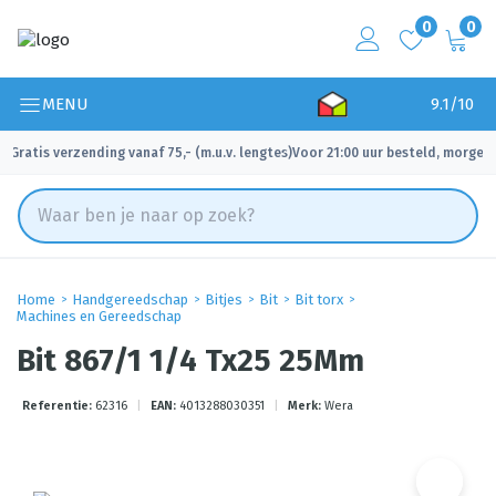
0
0
MENU
9.1/10
Gratis verzending vanaf 75,- (m.u.v. lengtes)
Voor 21:00 uur besteld, morgen 
✓
✓
Home
Handgereedschap
Bitjes
Bit
Bit torx
Machines en Gereedschap
Bit 867/1 1/4 Tx25 25Mm
Referentie:
62316
|
EAN:
4013288030351
|
Merk:
Wera