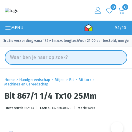
0
0
MENU
9.1/10
Gratis verzending vanaf 75,- (m.u.v. lengtes)
Voor 21:00 uur besteld, morgen 
✓
✓
Home
Handgereedschap
Bitjes
Bit
Bit torx
Machines en Gereedschap
Bit 867/1 1/4 Tx10 25Mm
Referentie:
62313
|
EAN:
4013288030320
|
Merk:
Wera