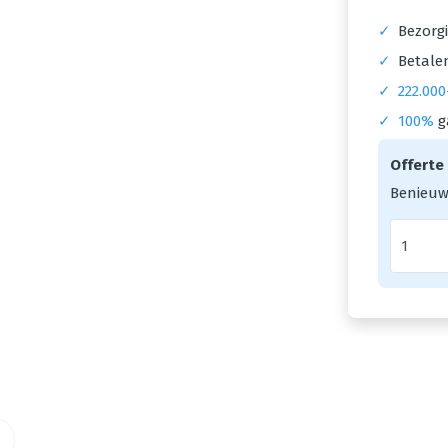
✓
Bezorgi
✓
Betalen
✓
222.000
✓
100%
g
Offerte
Benieuw