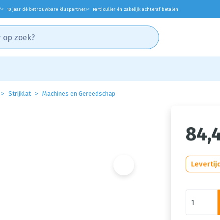
*
10 jaar dé betrouwbare kluspartner!
Particulier én zakelijk achteraf betalen
✓
✓
Strijklat
Machines en Gereedschap
84,
Levertij