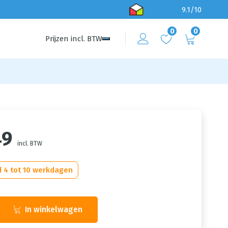
9.1/10
0
0
Prijzen
incl.
BTW
49
incl. BTW
d 4 tot 10 werkdagen
In winkelwagen