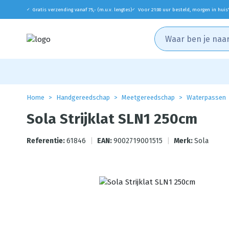
Gratis verzending vanaf 75,- (m.u.v. lengtes)
Voor 21:00 uur besteld, morgen in huis
✓
✓
Home
Handgereedschap
Meetgereedschap
Waterpassen
Sola Strijklat SLN1 250cm
Referentie:
61846
|
EAN:
9002719001515
|
Merk:
Sola