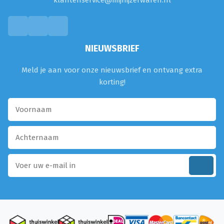
klantenservice@mijnijzerwaren.nl
NIEUWSBRIEF
Meld je aan voor onze nieuwsbrief en ontvang extra
korting!