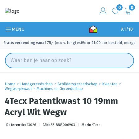
0
0
MENU
9.1/10
Gratis verzending vanaf 75,- (m.u.v. lengtes)
Voor 21:00 uur besteld, morgen 
✓
✓
Home
Handgereedschap
Schildersgereedschap
Kwasten
Wegwerpkwast
Machines en Gereedschap
4Tecx Patentkwast 10 19mm
Acryl Wit Wegw
Referentie:
13026
|
EAN:
8715883006903
|
Merk:
4Tecx