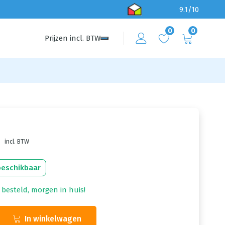
9.1/10
0
0
Prijzen
incl.
BTW
incl. BTW
beschikbaar
 besteld, morgen in huis!
In winkelwagen