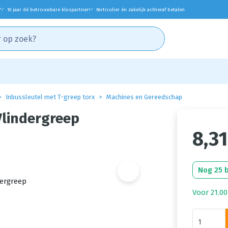
*
10 jaar dé betrouwbare kluspartner!
Particulier én zakelijk achteraf betalen
✓
✓
Inbussleutel met T-greep torx
Machines en Gereedschap
Vlindergreep
8,31
Nog 25 
Voor 21.00