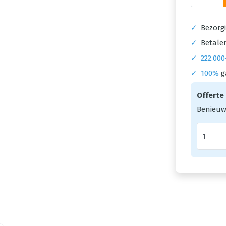
✓
Bezorgi
✓
Betalen
✓
222.000
✓
100%
g
Offerte
Benieuw