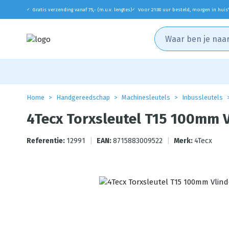
Gratis verzending vanaf 75,- (m.u.v. lengtes)
Voor 21:00 uur besteld, morgen in huis
✓
✓
Home
Handgereedschap
Machinesleutels
Inbussleutels
4Tecx Torxsleutel T15 100mm 
Referentie:
12991
|
EAN:
8715883009522
|
Merk:
4Tecx