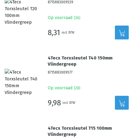
8715883009539
Op voorraad
(
36
)
8,31
incl. BTW
4Tecx Torxsleutel T40 150mm
Vlindergreep
8715883009577
Op voorraad
(
28
)
9,98
incl. BTW
4Tecx Torxsleutel T15 100mm
Vlindergreep