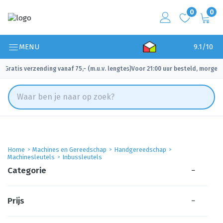
0
0
MENU
9.1/10
Gratis verzending vanaf 75,- (m.u.v. lengtes)
Voor 21:00 uur besteld, morgen 
✓
✓
Home
Machines en Gereedschap
Handgereedschap
Machinesleutels
Inbussleutels
Categorie
−
Prijs
−