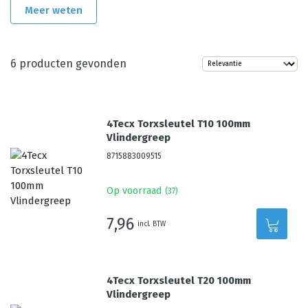
Meer weten
6
producten gevonden
4Tecx Torxsleutel T10 100mm
Vlindergreep
8715883009515
Op voorraad
(
37
)
7,96
incl. BTW
4Tecx Torxsleutel T20 100mm
Vlindergreep