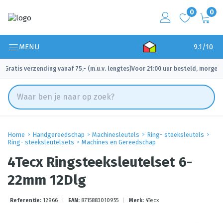
0
0
MENU
9.1/10
Gratis verzending vanaf 75,- (m.u.v. lengtes)
Voor 21:00 uur besteld, morgen 
✓
✓
Home
Handgereedschap
Machinesleutels
Ring- steeksleutels
Ring- steeksleutelsets
Machines en Gereedschap
4Tecx Ringsteeksleutelset 6-
22mm 12Dlg
Referentie:
12966
|
EAN:
8715883010955
|
Merk:
4Tecx