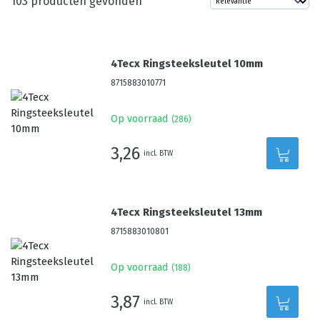
103
producten gevonden
4Tecx Ringsteeksleutel 10mm
8715883010771
Op voorraad
(
286
)
3,26
incl. BTW
4Tecx Ringsteeksleutel 13mm
8715883010801
Op voorraad
(
188
)
3,87
incl. BTW