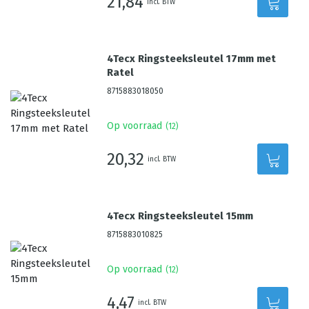
21,84
incl. BTW
4Tecx Ringsteeksleutel 17mm met
Ratel
8715883018050
Op voorraad
(
12
)
20,32
incl. BTW
4Tecx Ringsteeksleutel 15mm
8715883010825
Op voorraad
(
12
)
4,47
incl. BTW