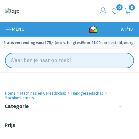
0
0
MENU
9.1/10
Gratis verzending vanaf 75,- (m.u.v. lengtes)
Voor 21:00 uur besteld, morgen 
✓
✓
Home
Machines en Gereedschap
Handgereedschap
Machinesleutels
Categorie
−
Prijs
−