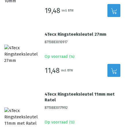
19,48
incl. BTW
4Tecx Ringsteeksleutel 27mm
8715883010917
Op voorraad
(
14
)
11,48
incl. BTW
4Tecx Ringsteeksleutel 11mm met
Ratel
8715883017992
Op voorraad
(
13
)