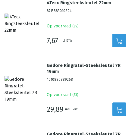
4Tecx Ringsteeksleutel 22mm
8715883010894
Op voorraad
(
39
)
7,67
incl. BTW
Gedore Ringratel-Steeksleutel 7R
19mm
4010886889268
Op voorraad
(
33
)
29,89
incl. BTW
Gedore Ringratel-Steeksleutel 7R