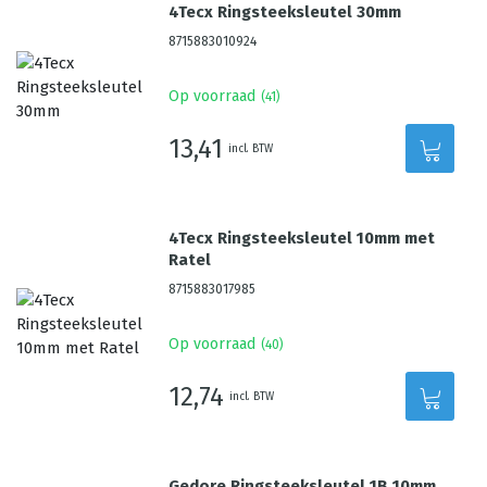
4Tecx Ringsteeksleutel 30mm
8715883010924
Op voorraad
(
41
)
13,41
incl. BTW
4Tecx Ringsteeksleutel 10mm met
Ratel
8715883017985
Op voorraad
(
40
)
12,74
incl. BTW
Gedore Ringsteeksleutel 1B 10mm