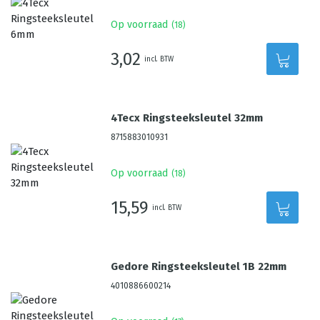
Op voorraad
(
18
)
3,02
incl. BTW
4Tecx Ringsteeksleutel 32mm
8715883010931
Op voorraad
(
18
)
15,59
incl. BTW
Gedore Ringsteeksleutel 1B 22mm
4010886600214