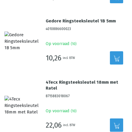
Gedore Ringsteeksleutel 1B 5mm
4010886600023
Op voorraad
(
10
)
10,26
incl. BTW
4Tecx Ringsteeksleutel 18mm met
Ratel
8715883018067
Op voorraad
(
10
)
22,06
incl. BTW