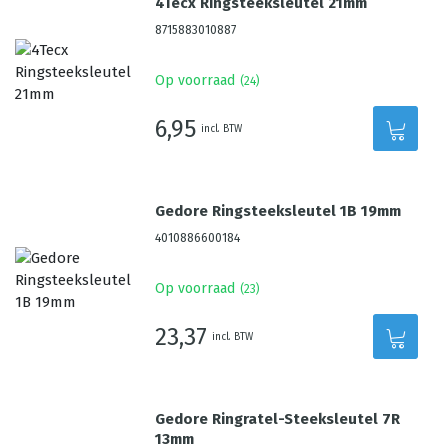
4Tecx Ringsteeksleutel 21mm
8715883010887
Op voorraad
(
24
)
6,95
incl. BTW
Gedore Ringsteeksleutel 1B 19mm
4010886600184
Op voorraad
(
23
)
23,37
incl. BTW
Gedore Ringratel-Steeksleutel 7R
13mm