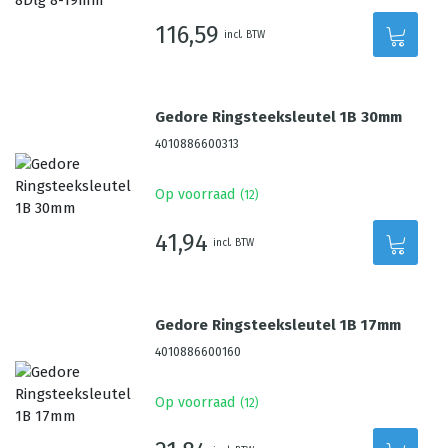
116,59
incl. BTW
Gedore Ringsteeksleutel 1B 30mm
4010886600313
Op voorraad
(
12
)
41,94
incl. BTW
Gedore Ringsteeksleutel 1B 17mm
4010886600160
Op voorraad
(
12
)