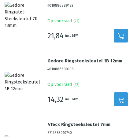
4010886889183
Op voorraad
(
23
)
21,84
incl. BTW
Gedore Ringsteeksleutel 1B 12mm
4010886600108
Op voorraad
(
22
)
14,32
incl. BTW
4Tecx Ringsteeksleutel 7mm
8715883010740