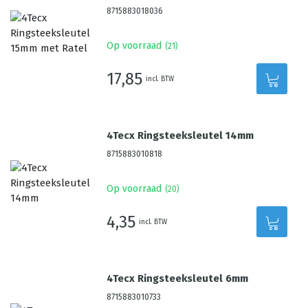
8715883018036
Op voorraad
(
21
)
17,85
incl. BTW
4Tecx Ringsteeksleutel 14mm
8715883010818
Op voorraad
(
20
)
4,35
incl. BTW
4Tecx Ringsteeksleutel 6mm
8715883010733