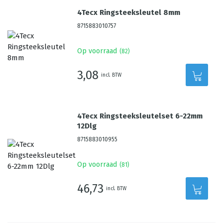
4Tecx Ringsteeksleutel 8mm
8715883010757
Op voorraad
(
82
)
3,08
incl. BTW
4Tecx Ringsteeksleutelset 6-22mm
12Dlg
8715883010955
Op voorraad
(
81
)
46,73
incl. BTW