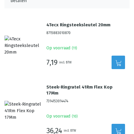
4Tecx Ringsteeksleutel 20mm
8715883010870
Op voorraad
(
11
)
7,19
incl. BTW
Steek-Ringratel 41Rm Flex Kop
17Mm
7314153014474
Op voorraad
(
10
)
36,24
incl. BTW