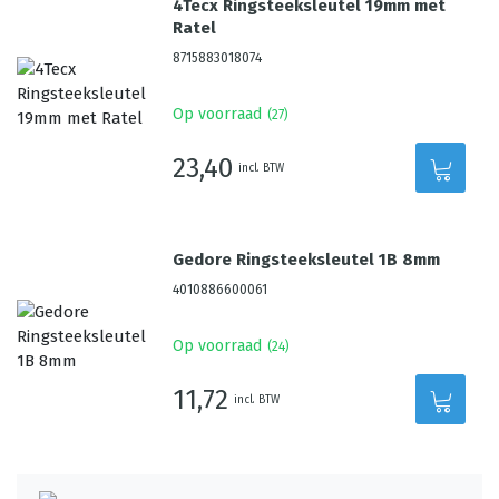
4Tecx Ringsteeksleutel 19mm met
Ratel
8715883018074
Op voorraad
(
27
)
23,40
incl. BTW
Gedore Ringsteeksleutel 1B 8mm
4010886600061
Op voorraad
(
24
)
11,72
incl. BTW