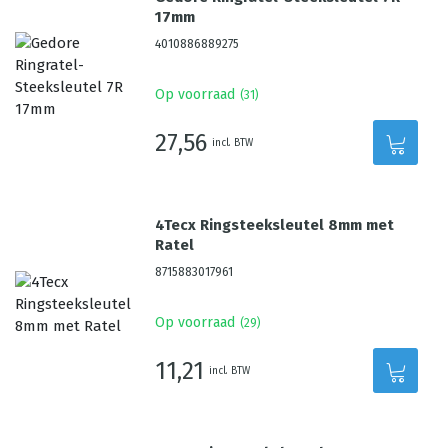
17mm
4010886889275
Op voorraad
(
31
)
27,56
incl. BTW
4Tecx Ringsteeksleutel 8mm met
Ratel
8715883017961
Op voorraad
(
29
)
11,21
incl. BTW