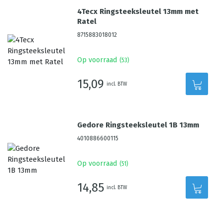
4Tecx Ringsteeksleutel 13mm met
Ratel
8715883018012
Op voorraad
(
53
)
15,09
incl. BTW
Gedore Ringsteeksleutel 1B 13mm
4010886600115
Op voorraad
(
51
)
14,85
incl. BTW