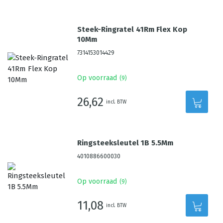
Steek-Ringratel 41Rm Flex Kop
10Mm
7314153014429
Op voorraad
(
9
)
26,62
incl. BTW
Ringsteeksleutel 1B 5.5Mm
4010886600030
Op voorraad
(
9
)
11,08
incl. BTW