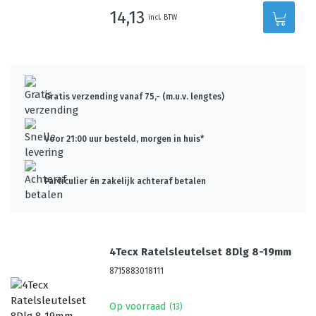
14,13
incl. BTW
Gratis verzending vanaf 75,- (m.u.v. lengtes)
Voor 21:00 uur besteld, morgen in huis*
Particulier én zakelijk achteraf betalen
4Tecx Ratelsleutelset 8Dlg 8-19mm
8715883018111
Op voorraad
(
13
)