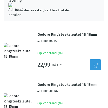
Particulier én zakelijk achteraf betalen
Gedore Ringsteeksleutel 1B 18mm
4010886600177
Op voorraad
(
16
)
22,99
incl. BTW
Gedore Ringsteeksleutel 1B 15mm
4010886600146
Op voorraad
(
16
)