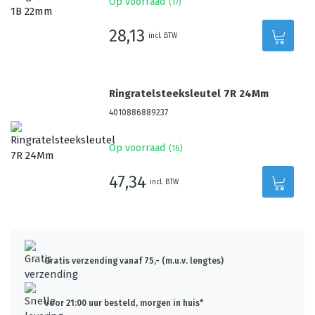
Op voorraad
(
17
)
28,13
incl. BTW
Ringratelsteeksleutel 7R 24Mm
4010886889237
Op voorraad
(
16
)
47,34
incl. BTW
Gratis verzending vanaf 75,- (m.u.v. lengtes)
Voor 21:00 uur besteld, morgen in huis*