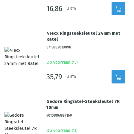
16,86
incl. BTW
4Tecx Ringsteeksleutel 24mm met
Ratel
8715883018098
Op voorraad
(
16
)
35,79
incl. BTW
Gedore Ringratel-Steeksleutel 7R
10mm
4010886889169
Op voorraad
(
15
)