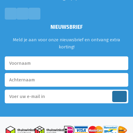
NIEUWSBRIEF
Meld je aan voor onze nieuwsbrief en ontvang extra
korting!