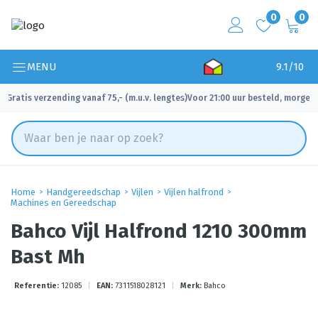
0
0
MENU
9.1/10
Gratis verzending vanaf 75,- (m.u.v. lengtes)
Voor 21:00 uur besteld, morgen 
✓
✓
Home
Handgereedschap
Vijlen
Vijlen halfrond
Machines en Gereedschap
Bahco Vijl Halfrond 1210 300mm
Bast Mh
Referentie:
12085
|
EAN:
7311518028121
|
Merk:
Bahco