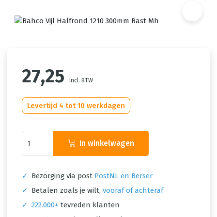
27,25
incl. BTW
Levertijd 4 tot 10 werkdagen
In winkelwagen
✓
Bezorging via post
PostNL en Berser
✓
Betalen zoals je wilt,
vooraf of achteraf
✓
222.000+
tevreden klanten