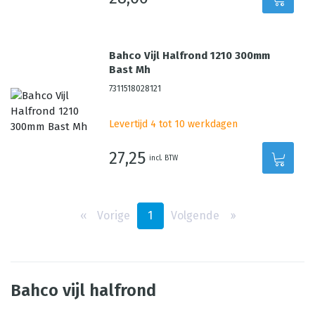
Bahco Vijl Halfrond 1210 300mm
Bast Mh
7311518028121
Levertijd 4 tot 10 werkdagen
27,25
incl. BTW
‹‹
Vorige
1
Volgende
››
Bahco vijl halfrond