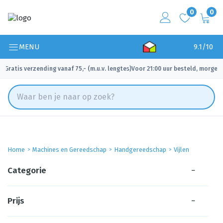
0
0
MENU
9.1/10
Gratis verzending vanaf 75,- (m.u.v. lengtes)
Voor 21:00 uur besteld, morgen 
✓
✓
Home
Machines en Gereedschap
Handgereedschap
Vijlen
Categorie
−
Prijs
−