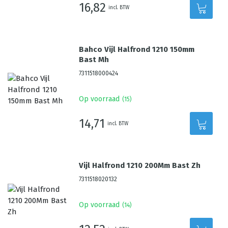
16,82
incl. BTW
Bahco Vijl Halfrond 1210 150mm
Bast Mh
7311518000424
Op voorraad
(
15
)
14,71
incl. BTW
Vijl Halfrond 1210 200Mm Bast Zh
7311518020132
Op voorraad
(
14
)