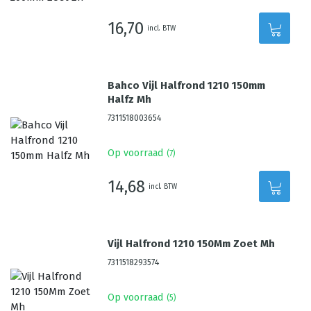
16,70
incl. BTW
Bahco Vijl Halfrond 1210 150mm
Halfz Mh
7311518003654
Op voorraad
(
7
)
14,68
incl. BTW
Vijl Halfrond 1210 150Mm Zoet Mh
7311518293574
Op voorraad
(
5
)