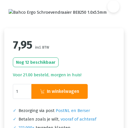
7,95
incl. BTW
Nog 12 beschikbaar
Voor 21.00 besteld, morgen in huis!
In winkelwagen
✓
Bezorging via post
PostNL en Berser
✓
Betalen zoals je wilt,
vooraf of achteraf
✓
222.000+
tevreden klanten