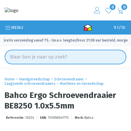
0
0
MENU
9.1/10
Gratis verzending vanaf 75,- (m.u.v. lengtes)
Voor 21:00 uur besteld, morgen 
✓
✓
Home
Handgereedschap
Schroevendraaier
Zaagsnede schroevendraaiers
Machines en Gereedschap
Bahco Ergo Schroevendraaier
BE8250 1.0x5.5mm
Referentie:
12024
|
EAN:
7314150047772
|
Merk:
Bahco