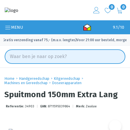
0
0
MENU
9.1/10
Gratis verzending vanaf 75,- (m.u.v. lengtes)
Voor 21:00 uur besteld, morgen 
✓
✓
Home
Handgereedschap
Kitgereedschap
Machines en Gereedschap
Doseerapparaten
Spuitmond 150mm Extra Lang
Referentie:
34903
|
EAN:
8711595039864
|
Merk:
Zwaluw