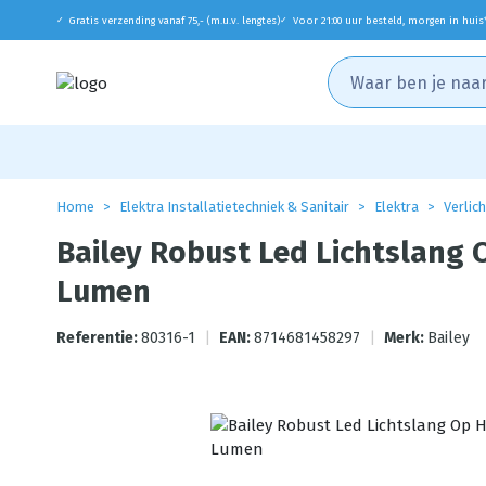
Gratis verzending vanaf 75,- (m.u.v. lengtes)
Voor 21:00 uur besteld, morgen in huis
✓
✓
Home
Elektra Installatietechniek & Sanitair
Elektra
Verlic
Bailey Robust Led Lichtslang 
Lumen
Referentie:
80316-1
|
EAN:
8714681458297
|
Merk:
Bailey