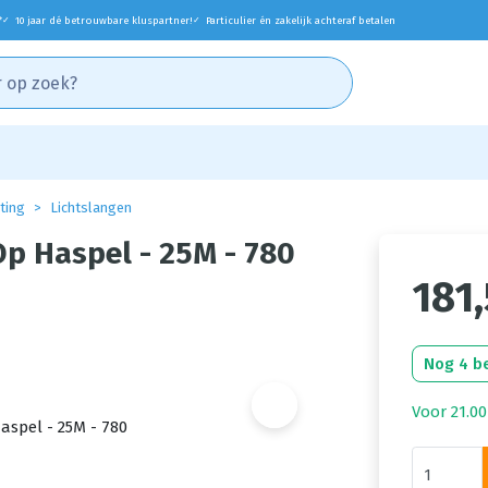
*
10 jaar dé betrouwbare kluspartner!
Particulier én zakelijk achteraf betalen
✓
✓
hting
Lichtslangen
Op Haspel - 25M - 780
181
Nog 4 b
Voor 21.00