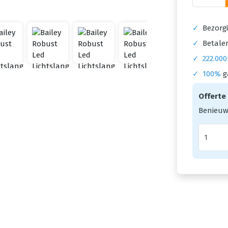
✓
Bezorgi
✓
Betalen
✓
222.000
✓
100%
g
Offerte
Benieuw