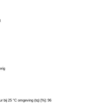
d
erig
 bij 25 °C omgeving (tq) [%]: 96