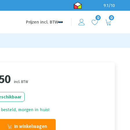
9.1/10
0
0
Prijzen
incl.
BTW
,50
incl. BTW
eschikbaar
 besteld, morgen in huis!
In winkelwagen