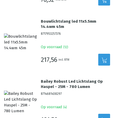
Bouwlichtslang led 11x5.5mm
14.4wm 45m
8717953257376
Op voorraad
(
12
)
217,56
incl. BTW
Bailey Robust Led Lichtslang Op
Haspel - 25M - 780 Lumen
8714681458297
Op voorraad
(
4
)