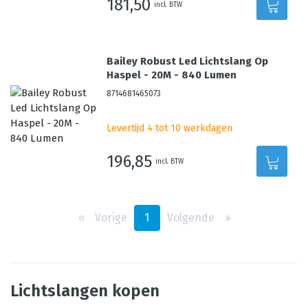
181,50
incl. BTW
Bailey Robust Led Lichtslang Op
Haspel - 20M - 840 Lumen
8714681465073
Levertijd 4 tot 10 werkdagen
196,85
incl. BTW
‹‹
Vorige
1
Volgende
››
Lichtslangen kopen