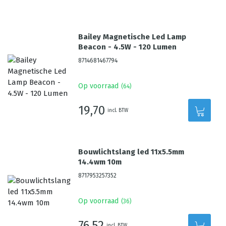
Bailey Magnetische Led Lamp
Beacon - 4.5W - 120 Lumen
8714681467794
Op voorraad
(
64
)
19,70
incl. BTW
Bouwlichtslang led 11x5.5mm
14.4wm 10m
8717953257352
Op voorraad
(
36
)
76,52
incl. BTW