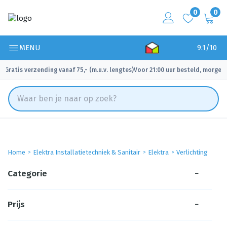
0
0
MENU
9.1/10
Gratis verzending vanaf 75,- (m.u.v. lengtes)
Voor 21:00 uur besteld, morgen 
✓
✓
Home
Elektra Installatietechniek & Sanitair
Elektra
Verlichting
Categorie
−
Prijs
−