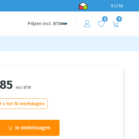
9.1/10
0
0
Prijzen
incl.
BTW
,85
incl. BTW
d 4 tot 10 werkdagen
In winkelwagen