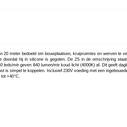
 20 meter bedoeld om bouwplaatsen, kruipruimtes en werven te verli
e doordat hij in silicone is gegoten. De 2S in de omschrijving sta
0 leds/mtr geven 840 lumen/mtr koud licht (4000K) af. Dit geeft dagl
ust is simpel te koppelen. Inclusief 230V voeding met een ingebouwd
 tot +40°C.