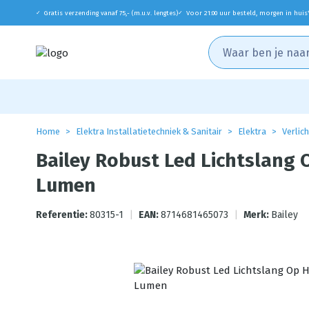
Gratis verzending vanaf 75,- (m.u.v. lengtes)
Voor 21:00 uur besteld, morgen in huis
✓
✓
Home
Elektra Installatietechniek & Sanitair
Elektra
Verlic
Bailey Robust Led Lichtslang 
Lumen
Referentie:
80315-1
|
EAN:
8714681465073
|
Merk:
Bailey