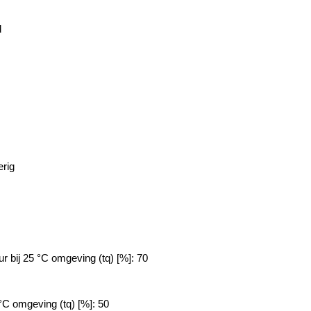
d
erig
 bij 25 °C omgeving (tq) [%]: 70
 °C omgeving (tq) [%]: 50