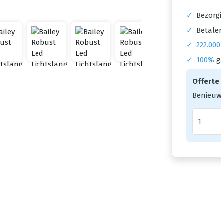
✓
Bezorgi
✓
Betalen
✓
222.000
✓
100%
g
Offerte
Benieuw