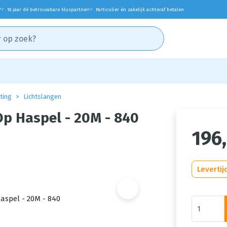
*
10 jaar dé betrouwbare kluspartner!
Particulier én zakelijk achteraf betalen
✓
✓
hting
Lichtslangen
Op Haspel - 20M - 840
196
Levertij