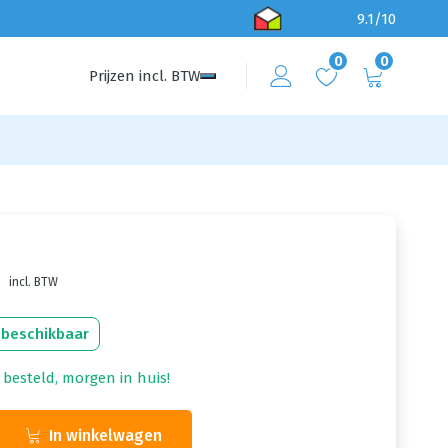
9.1/10
0
0
Prijzen
incl.
BTW
incl. BTW
 beschikbaar
 besteld, morgen in huis!
In winkelwagen