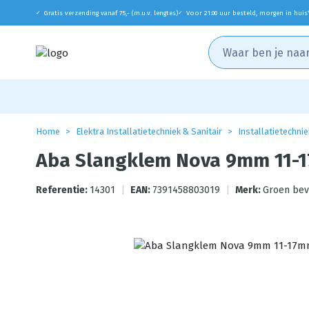
Gratis verzending vanaf 75,- (m.u.v. lengtes)
Voor 21:00 uur besteld, morgen in huis
✓
✓
Home
Elektra Installatietechniek & Sanitair
Installatietechnie
Aba Slangklem Nova 9mm 11-
Referentie:
14301
|
EAN:
7391458803019
|
Merk:
Groen bev