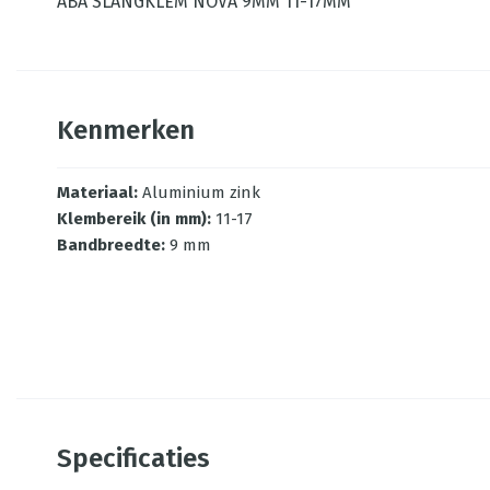
ABA SLANGKLEM NOVA 9MM 11-17MM
Kenmerken
Materiaal
:
Aluminium zink
Klembereik (in mm)
:
11-17
Bandbreedte
:
9 mm
Specificaties