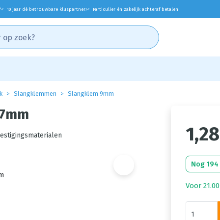
*
10 jaar dé betrouwbare kluspartner!
Particulier én zakelijk achteraf betalen
✓
✓
k
Slangklemmen
Slangklem 9mm
17mm
1,28
estigingsmaterialen
Nog 194
Voor 21.00