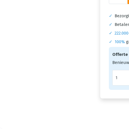
✓
Bezorgi
✓
Betalen
✓
222.000
✓
100%
g
Offerte
Benieuw