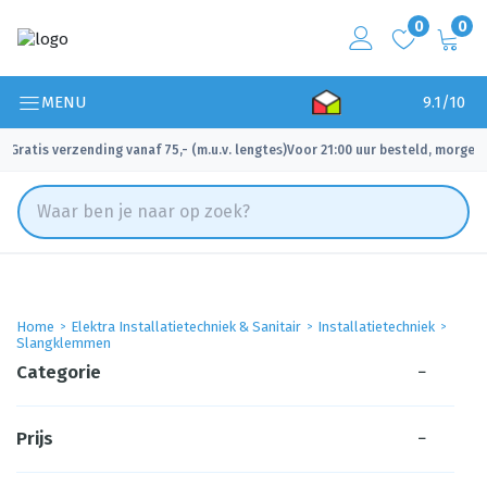
0
0
MENU
9.1/10
Gratis verzending vanaf 75,- (m.u.v. lengtes)
Voor 21:00 uur besteld, morgen 
✓
✓
Home
Elektra Installatietechniek & Sanitair
Installatietechniek
Slangklemmen
Categorie
−
Prijs
−