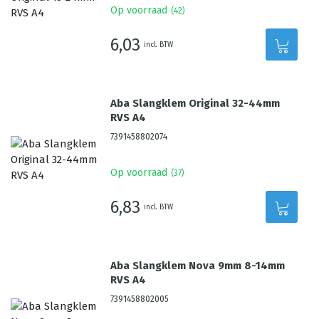
Op voorraad
(
42
)
6,03
incl. BTW
Aba Slangklem Original 32-44mm
RVS A4
7391458802074
Op voorraad
(
37
)
6,83
incl. BTW
Aba Slangklem Nova 9mm 8-14mm
RVS A4
7391458802005