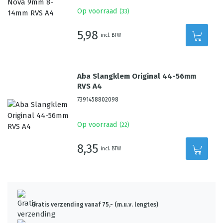
Op voorraad
(
33
)
5,98
incl. BTW
Aba Slangklem Original 44-56mm
RVS A4
7391458802098
Op voorraad
(
22
)
8,35
incl. BTW
Gratis verzending vanaf 75,- (m.u.v. lengtes)