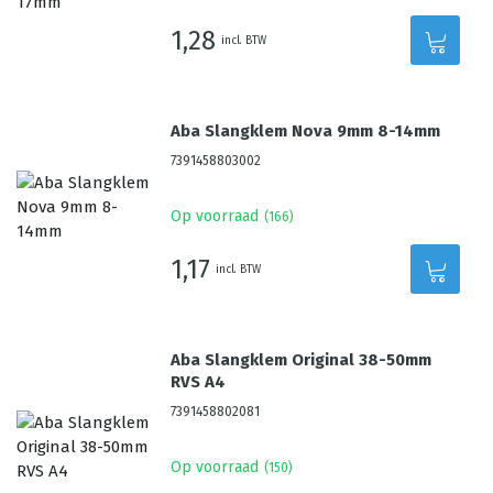
1,28
incl. BTW
Aba Slangklem Nova 9mm 8-14mm
7391458803002
Op voorraad
(
166
)
1,17
incl. BTW
Aba Slangklem Original 38-50mm
RVS A4
7391458802081
Op voorraad
(
150
)