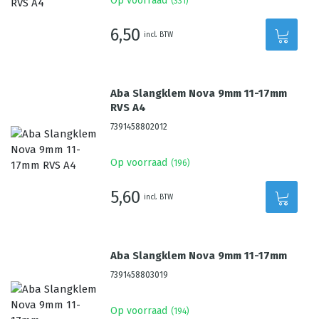
Op voorraad
(
331
)
6,50
incl. BTW
Aba Slangklem Nova 9mm 11-17mm
RVS A4
7391458802012
Op voorraad
(
196
)
5,60
incl. BTW
Aba Slangklem Nova 9mm 11-17mm
7391458803019
Op voorraad
(
194
)