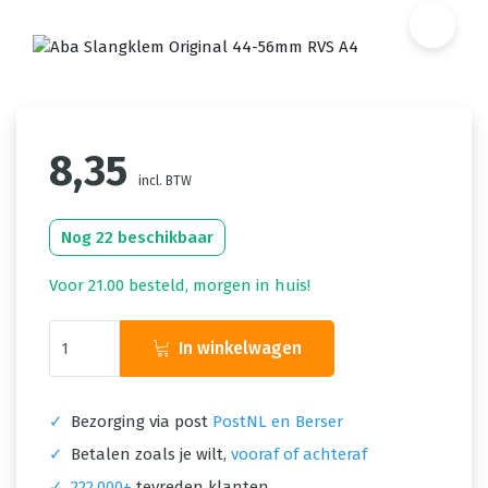
8,35
incl. BTW
Nog 22 beschikbaar
Voor 21.00 besteld, morgen in huis!
In winkelwagen
✓
Bezorging via post
PostNL en Berser
✓
Betalen zoals je wilt,
vooraf of achteraf
✓
222.000+
tevreden klanten