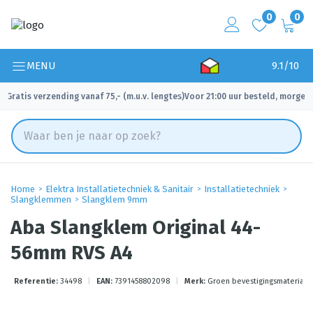
0
0
MENU
9.1/10
Gratis verzending vanaf 75,- (m.u.v. lengtes)
Voor 21:00 uur besteld, morgen 
✓
✓
Home
Elektra Installatietechniek & Sanitair
Installatietechniek
Slangklemmen
Slangklem 9mm
Aba Slangklem Original 44-
56mm RVS A4
Referentie:
34498
|
EAN:
7391458802098
|
Merk:
Groen bevestigingsmateriale