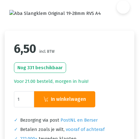
6,50
incl. BTW
Nog 331 beschikbaar
Voor 21.00 besteld, morgen in huis!
In winkelwagen
✓
Bezorging via post
PostNL en Berser
✓
Betalen zoals je wilt,
vooraf of achteraf
✓
222.000+
tevreden klanten