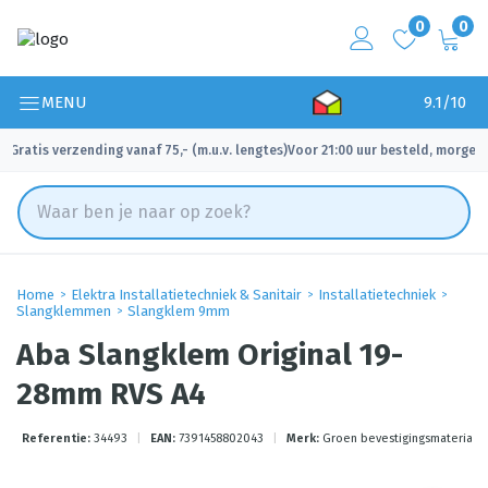
0
0
MENU
9.1/10
Gratis verzending vanaf 75,- (m.u.v. lengtes)
Voor 21:00 uur besteld, morgen 
✓
✓
Home
Elektra Installatietechniek & Sanitair
Installatietechniek
Slangklemmen
Slangklem 9mm
Aba Slangklem Original 19-
28mm RVS A4
Referentie:
34493
|
EAN:
7391458802043
|
Merk:
Groen bevestigingsmateriale