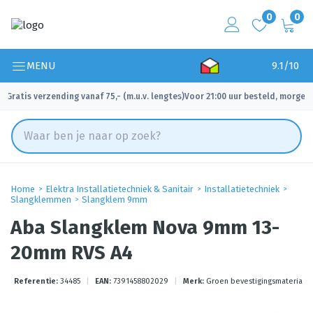
0
0
MENU
9.1/10
Gratis verzending vanaf 75,- (m.u.v. lengtes)
Voor 21:00 uur besteld, morgen 
✓
✓
Home
Elektra Installatietechniek & Sanitair
Installatietechniek
Slangklemmen
Slangklem 9mm
Aba Slangklem Nova 9mm 13-
20mm RVS A4
Referentie:
34485
|
EAN:
7391458802029
|
Merk:
Groen bevestigingsmateriale