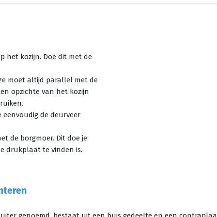
p het kozijn. Doe dit met de
ze moet altijd parallel met de
ten opzichte van het kozijn
ruiken.
e eenvoudig de deurveer
met de borgmoer. Dit doe je
de drukplaat te vinden is.
nteren
iter genoemd, bestaat uit een buis gedeelte en een contraplaatje