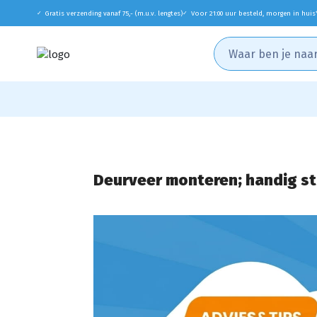
Gratis verzending vanaf 75,- (m.u.v. lengtes)
Voor 21:00 uur besteld, morgen in huis
✓
✓
Deurveer monteren; handig s