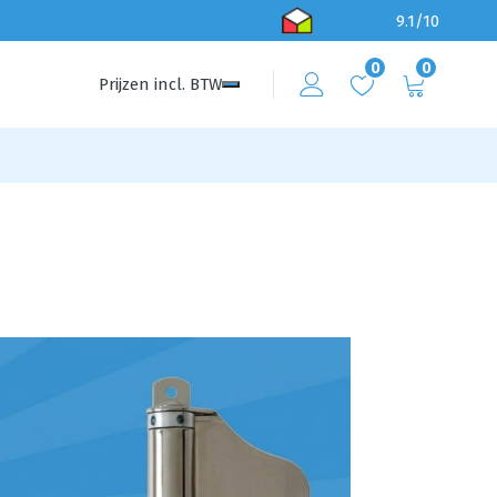
9.1/10
0
0
Prijzen
incl.
BTW