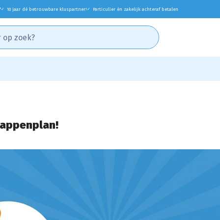
*
10 jaar dé betrouwbare kluspartner!
Particulier én zakelijk achteraf betalen
✓
✓
tappenplan!