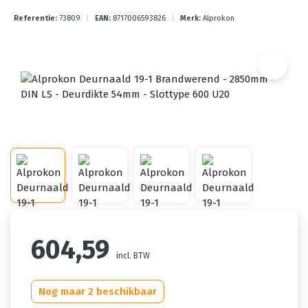
Referentie:
73809
|
EAN:
8717006593826
|
Merk:
Alprokon
604,59
incl. BTW
Nog maar 2 beschikbaar