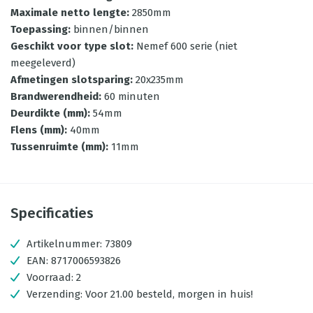
Maximale netto lengte
:
2850mm
Toepassing
:
binnen/binnen
Geschikt voor type slot
:
Nemef 600 serie (niet
meegeleverd)
Afmetingen slotsparing
:
20x235mm
Brandwerendheid
:
60 minuten
Deurdikte (mm)
:
54mm
Flens (mm)
:
40mm
Tussenruimte (mm)
:
11mm
Specificaties
Artikelnummer:
73809
EAN:
8717006593826
Voorraad:
2
Verzending:
Voor 21.00 besteld, morgen in huis!