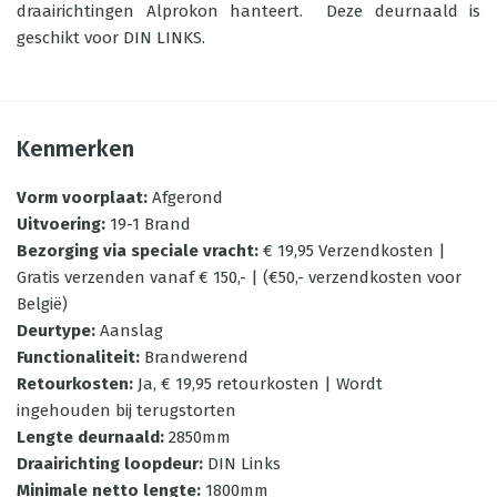
draairichtingen Alprokon hanteert. Deze deurnaald is
geschikt voor DIN LINKS.
Kenmerken
Vorm voorplaat
:
Afgerond
Uitvoering
:
19-1 Brand
Bezorging via speciale vracht
:
€ 19,95 Verzendkosten |
Gratis verzenden vanaf € 150,- | (€50,- verzendkosten voor
België)
Deurtype
:
Aanslag
Functionaliteit
:
Brandwerend
Retourkosten
:
Ja, € 19,95 retourkosten | Wordt
ingehouden bij terugstorten
Lengte deurnaald
:
2850mm
Draairichting loopdeur
:
DIN Links
Minimale netto lengte
:
1800mm