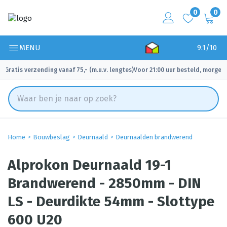
0
0
MENU
9.1/10
Gratis verzending vanaf 75,- (m.u.v. lengtes)
Voor 21:00 uur besteld, morgen 
✓
✓
Home
Bouwbeslag
Deurnaald
Deurnaalden brandwerend
Alprokon Deurnaald 19-1
Brandwerend - 2850mm - DIN
LS - Deurdikte 54mm - Slottype
600 U20