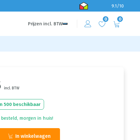
9.1/10
0
0
Prijzen
incl.
BTW
5
incl. BTW
n 500 beschikbaar
 besteld, morgen in huis!
In winkelwagen