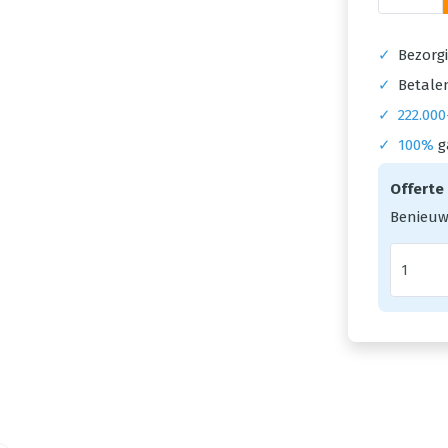
✓
Bezorgi
✓
Betalen
✓
222.000
✓
100%
g
Offerte
Benieuw