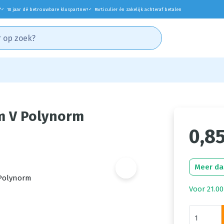
*
10 jaar dé betrouwbare kluspartner!
Particulier én zakelijk achteraf betalen
✓
✓
m V Polynorm
0,8
Meer da
Voor 21.00