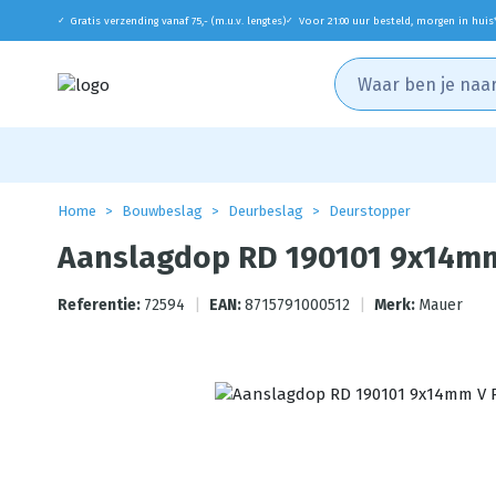
Gratis verzending vanaf 75,- (m.u.v. lengtes)
Voor 21:00 uur besteld, morgen in huis
✓
✓
Home
Bouwbeslag
Deurbeslag
Deurstopper
Aanslagdop RD 190101 9x14m
Referentie:
72594
|
EAN:
8715791000512
|
Merk:
Mauer