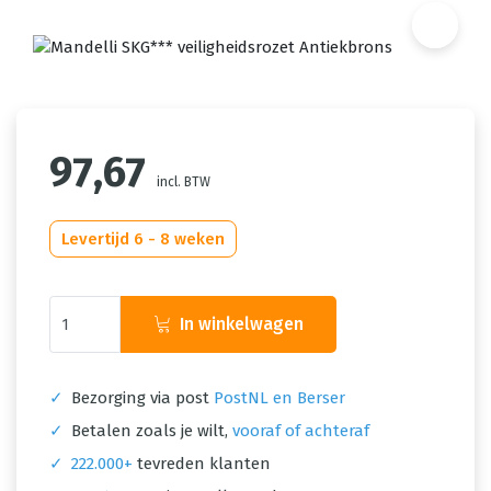
97,67
incl. BTW
Levertijd 6 - 8 weken
In winkelwagen
✓
Bezorging via post
PostNL en Berser
✓
Betalen zoals je wilt,
vooraf of achteraf
✓
222.000+
tevreden klanten