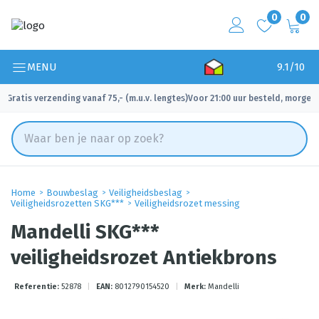
0
0
MENU
9.1/10
Gratis verzending vanaf 75,- (m.u.v. lengtes)
Voor 21:00 uur besteld, morgen 
✓
✓
Home
Bouwbeslag
Veiligheidsbeslag
Veiligheidsrozetten SKG***
Veiligheidsrozet messing
Mandelli SKG***
veiligheidsrozet Antiekbrons
Referentie:
52878
|
EAN:
8012790154520
|
Merk:
Mandelli