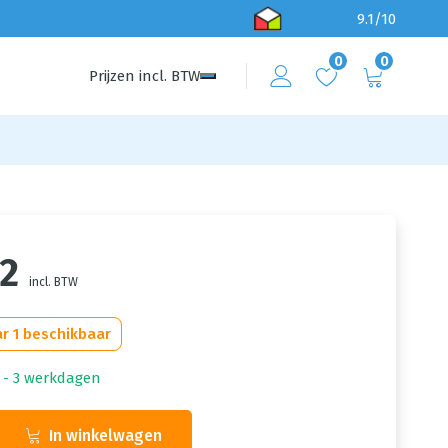
9.1/10
0
0
Prijzen
incl.
BTW
72
incl. BTW
r 1 beschikbaar
1 - 3 werkdagen
In winkelwagen