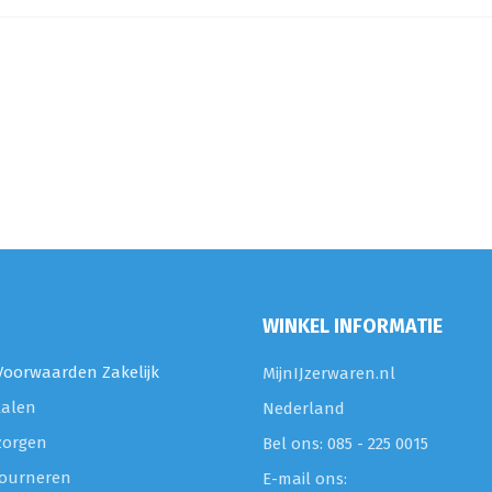
WINKEL INFORMATIE
oorwaarden Zakelijk
MijnIJzerwaren.nl
talen
Nederland
zorgen
Bel ons: 085 - 225 0015
etourneren
E-mail ons: