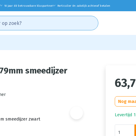
*
10 jaar dé betrouwbare kluspartner!
Particulier én zakelijk achteraf betalen
✓
✓
x79mm smeedijzer
63,
her
Nog maa
Levertijd 