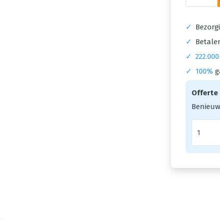
✓
Bezorgi
✓
Betalen
✓
222.000
✓
100%
g
Offerte
Benieuw