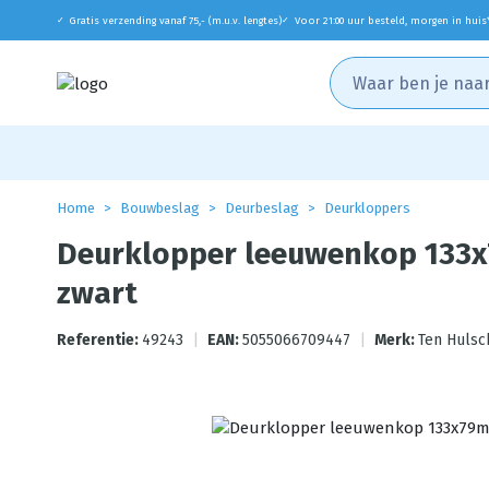
Gratis verzending vanaf 75,- (m.u.v. lengtes)
Voor 21:00 uur besteld, morgen in huis
✓
✓
Home
Bouwbeslag
Deurbeslag
Deurkloppers
Deurklopper leeuwenkop 133
zwart
Referentie:
49243
|
EAN:
5055066709447
|
Merk:
Ten Hulsc