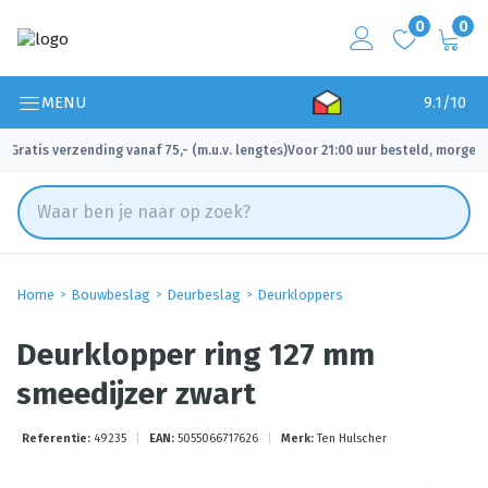
0
0
MENU
9.1/10
Gratis verzending vanaf 75,- (m.u.v. lengtes)
Voor 21:00 uur besteld, morgen 
✓
✓
Home
Bouwbeslag
Deurbeslag
Deurkloppers
Deurklopper ring 127 mm
smeedijzer zwart
Referentie:
49235
|
EAN:
5055066717626
|
Merk:
Ten Hulscher