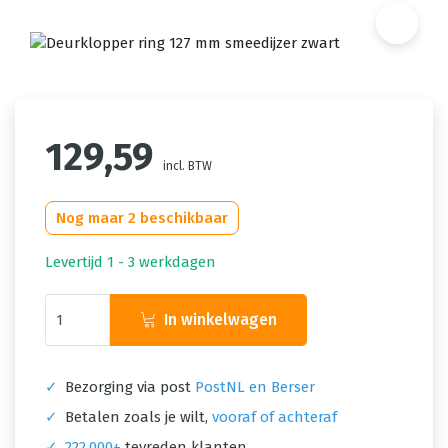
129,59
incl. BTW
Nog maar 2 beschikbaar
Levertijd 1 - 3 werkdagen
In winkelwagen
✓
Bezorging via post
PostNL en Berser
✓
Betalen zoals je wilt,
vooraf of achteraf
✓
222.000+
tevreden klanten