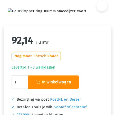
92,14
incl. BTW
Nog maar 1 beschikbaar
Levertijd 1 - 3 werkdagen
In winkelwagen
✓
Bezorging via post
PostNL en Berser
✓
Betalen zoals je wilt,
vooraf of achteraf
✓
222.000+
tevreden klanten