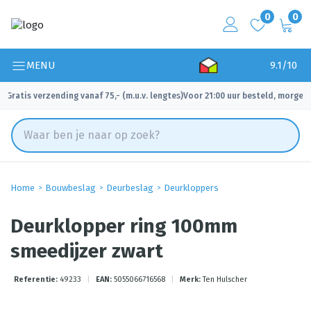
0
0
MENU
9.1/10
Gratis verzending vanaf 75,- (m.u.v. lengtes)
Voor 21:00 uur besteld, morgen 
✓
✓
Home
Bouwbeslag
Deurbeslag
Deurkloppers
Deurklopper ring 100mm
smeedijzer zwart
Referentie:
49233
|
EAN:
5055066716568
|
Merk:
Ten Hulscher