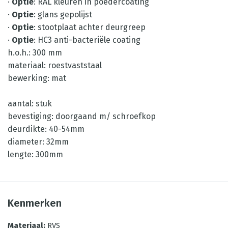
·
Optie
: RAL kleuren in poedercoating
·
Optie
: glans gepolijst
·
Optie
: stootplaat achter deurgreep
·
Optie
: HC3 anti-bacteriële coating
h.o.h.: 300 mm
materiaal: roestvaststaal
bewerking: mat
aantal: stuk
bevestiging: doorgaand m/ schroefkop
deurdikte: 40-54mm
diameter: 32mm
lengte: 300mm
Kenmerken
Materiaal
:
RVS