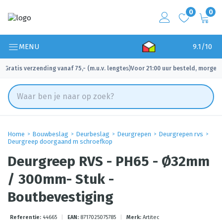
0
0
MENU
9.1/10
Gratis verzending vanaf 75,- (m.u.v. lengtes)
Voor 21:00 uur besteld, morgen 
✓
✓
Home
Bouwbeslag
Deurbeslag
Deurgrepen
Deurgrepen rvs
Deurgreep doorgaand m schroefkop
Deurgreep RVS - PH65 - Ø32mm
/ 300mm- Stuk -
Boutbevestiging
Referentie:
44665
|
EAN:
8717025075785
|
Merk:
Artitec