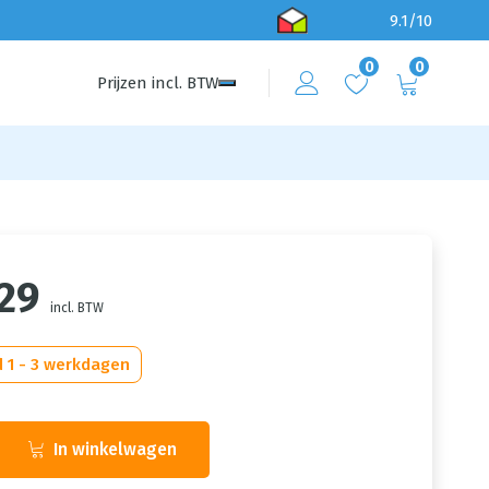
9.1/10
0
0
Prijzen
incl.
BTW
,29
incl. BTW
d 1 - 3 werkdagen
In winkelwagen