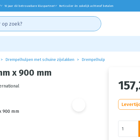
*
10 jaar dé betrouwbare kluspartner!
Particulier én zakelijk achteraf betalen
✓
✓
Drempelhulpen met schuine zijvlakken
Drempelhulp
 mm x 900 mm
157
ernational
Levertij