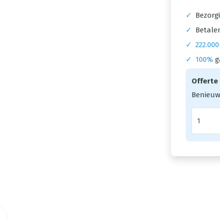
✓
Bezorgi
✓
Betalen
✓
222.000
✓
100%
g
Offerte
Benieuw