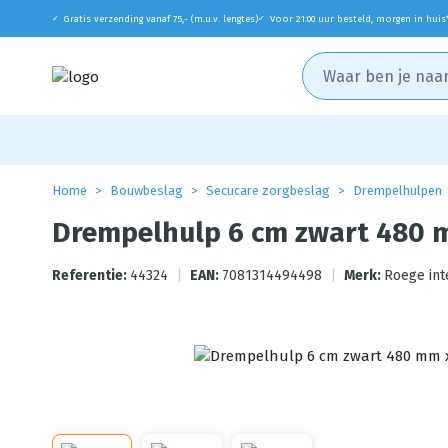
Gratis verzending vanaf 75,- (m.u.v. lengtes)
Voor 21:00 uur besteld, morgen in huis
✓
✓
Home
Bouwbeslag
Secucare zorgbeslag
Drempelhulpen
Drempelhulp 6 cm zwart 480
Referentie:
44324
|
EAN:
7081314494498
|
Merk:
Roege int