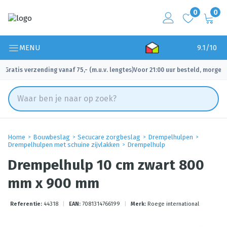
0
0
MENU
9.1/10
Gratis verzending vanaf 75,- (m.u.v. lengtes)
Voor 21:00 uur besteld, morgen 
✓
✓
Home
Bouwbeslag
Secucare zorgbeslag
Drempelhulpen
Drempelhulpen met schuine zijvlakken
Drempelhulp
Drempelhulp 10 cm zwart 800
mm x 900 mm
Referentie:
44318
|
EAN:
7081314766199
|
Merk:
Roege international