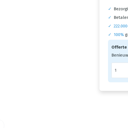
✓
Bezorgi
✓
Betalen
✓
222.000
✓
100%
g
Offerte
Benieuw