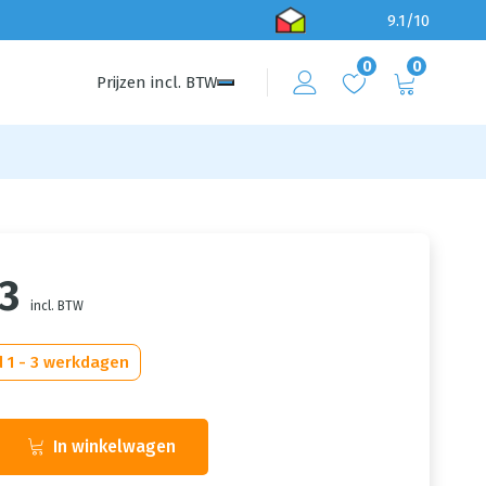
9.1/10
0
0
Prijzen
incl.
BTW
23
incl. BTW
d 1 - 3 werkdagen
In winkelwagen