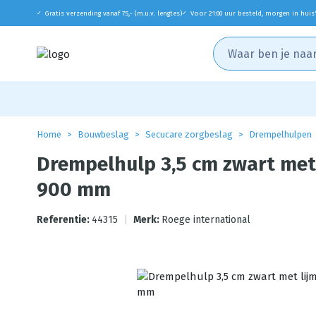
Gratis verzending vanaf 75,- (m.u.v. lengtes)
Voor 21:00 uur besteld, morgen in huis
✓
✓
Home
Bouwbeslag
Secucare zorgbeslag
Drempelhulpen
Drempelhulp 3,5 cm zwart met
900 mm
Referentie:
44315
|
Merk:
Roege international