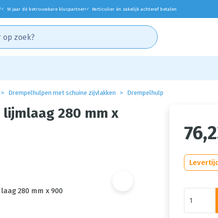
*
10 jaar dé betrouwbare kluspartner!
Particulier én zakelijk achteraf betalen
✓
✓
Drempelhulpen met schuine zijvlakken
Drempelhulp
 lijmlaag 280 mm x
76,
Levertij