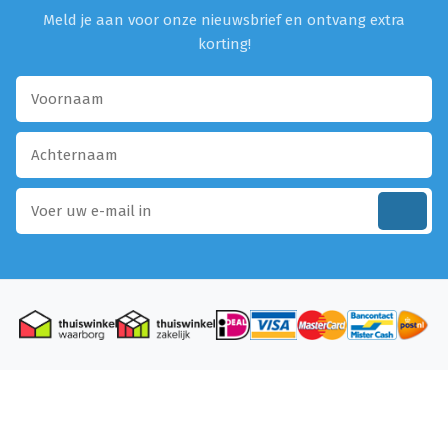
Meld je aan voor onze nieuwsbrief en ontvang extra
korting!