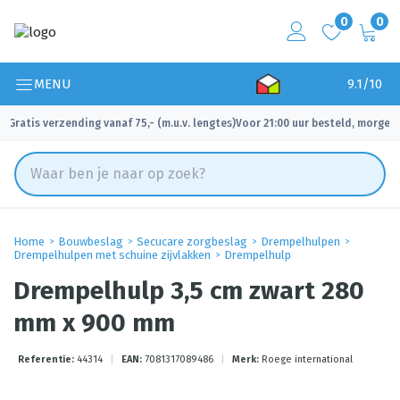
0
0
MENU
9.1/10
Gratis verzending vanaf 75,- (m.u.v. lengtes)
Voor 21:00 uur besteld, morgen 
✓
✓
Home
Bouwbeslag
Secucare zorgbeslag
Drempelhulpen
Drempelhulpen met schuine zijvlakken
Drempelhulp
Drempelhulp 3,5 cm zwart 280
mm x 900 mm
Referentie:
44314
|
EAN:
7081317089486
|
Merk:
Roege international