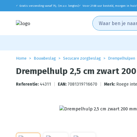
Gratis verzending vanaf 75,- (m.u.v. lengtes)
Voor 21:00 uur besteld, morgen in huis
✓
✓
Home
Bouwbeslag
Secucare zorgbeslag
Drempelhulpen
Drempelhulp 2,5 cm zwart 20
Referentie:
44311
|
EAN:
7081319716670
|
Merk:
Roege inte