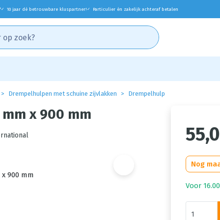
*
10 jaar dé betrouwbare kluspartner!
Particulier én zakelijk achteraf betalen
✓
✓
Drempelhulpen met schuine zijvlakken
Drempelhulp
0 mm x 900 mm
55,
rnational
Nog maa
Voor 16.00