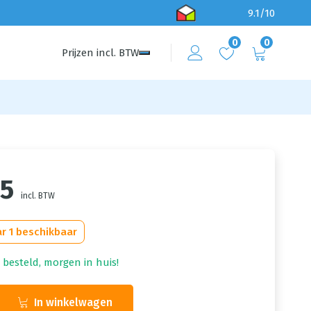
9.1/10
0
0
Prijzen
incl.
BTW
05
incl. BTW
r 1 beschikbaar
 besteld, morgen in huis!
In winkelwagen