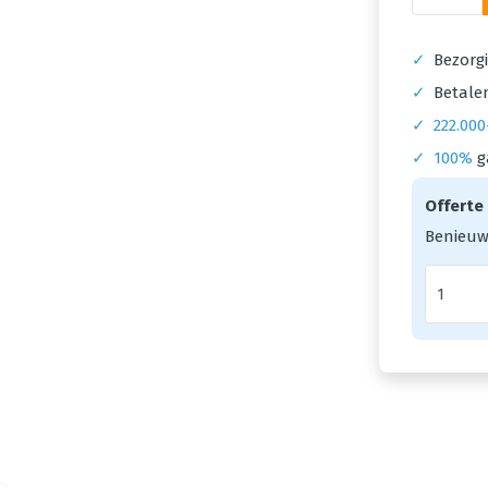
✓
Bezorgi
✓
Betalen
✓
222.000
✓
100%
g
Offerte
Benieuw