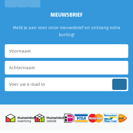
NIEUWSBRIEF
Meld je aan voor onze nieuwsbrief en ontvang extra
korting!