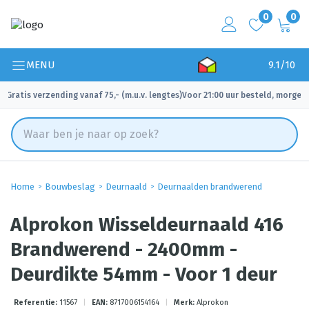
0
0
MENU
9.1/10
Gratis verzending vanaf 75,- (m.u.v. lengtes)
Voor 21:00 uur besteld, morgen 
✓
✓
Home
Bouwbeslag
Deurnaald
Deurnaalden brandwerend
Alprokon Wisseldeurnaald 416
Brandwerend - 2400mm -
Deurdikte 54mm - Voor 1 deur
Referentie:
11567
|
EAN:
8717006154164
|
Merk:
Alprokon