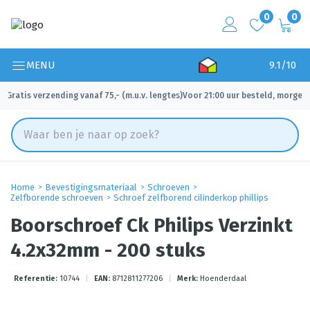
0
0
MENU
9.1/10
Gratis verzending vanaf 75,- (m.u.v. lengtes)
Voor 21:00 uur besteld, morgen 
✓
✓
Home
Bevestigingsmateriaal
Schroeven
Zelfborende schroeven
Schroef zelfborend cilinderkop phillips
Boorschroef Ck Philips Verzinkt
4.2x32mm - 200 stuks
Referentie:
10744
|
EAN:
8712811277206
|
Merk:
Hoenderdaal