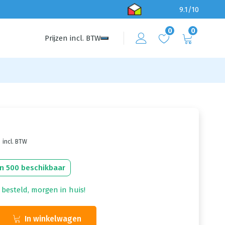
9.1/10
0
0
Prijzen
incl.
BTW
incl. BTW
n 500 beschikbaar
 besteld, morgen in huis!
In winkelwagen