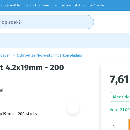
*
10 jaar dé betrouwbare kluspartner!
Particulier én zakelijk achteraf betalen
✓
✓
roeven
Schroef zelfborend cilinderkop phillips
kt 4.2x19mm - 200
7,61
al
Meer da
Voor 21.00