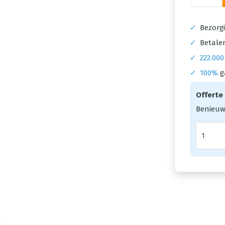
✓
Bezorgi
✓
Betalen
✓
222.000
✓
100%
g
Offerte
Benieuw