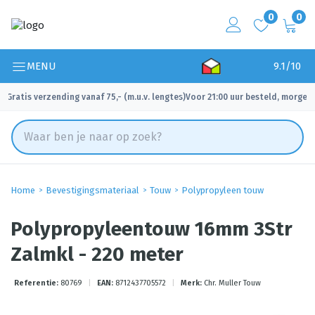
0
0
MENU
9.1/10
Gratis verzending vanaf 75,- (m.u.v. lengtes)
Voor 21:00 uur besteld, morgen 
✓
✓
Home
Bevestigingsmateriaal
Touw
Polypropyleen touw
Polypropyleentouw 16mm 3Str
Zalmkl - 220 meter
Referentie:
80769
|
EAN:
8712437705572
|
Merk:
Chr. Muller Touw