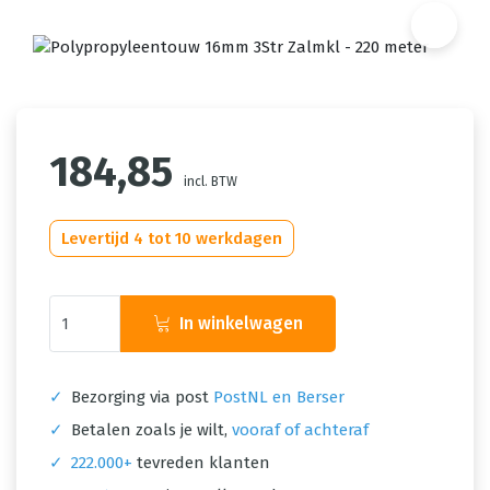
184,85
incl. BTW
Levertijd 4 tot 10 werkdagen
In winkelwagen
✓
Bezorging via post
PostNL en Berser
✓
Betalen zoals je wilt,
vooraf of achteraf
✓
222.000+
tevreden klanten