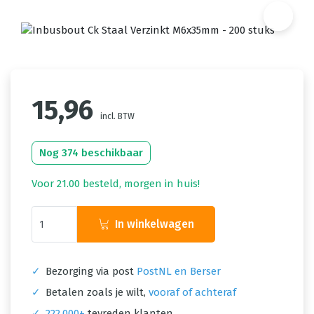
15,96
incl. BTW
Nog 374 beschikbaar
Voor 21.00 besteld, morgen in huis!
In winkelwagen
✓
Bezorging via post
PostNL en Berser
✓
Betalen zoals je wilt,
vooraf of achteraf
✓
222.000+
tevreden klanten