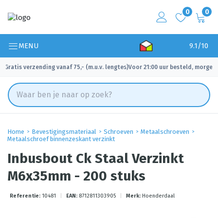
0
0
MENU
9.1/10
Gratis verzending vanaf 75,- (m.u.v. lengtes)
Voor 21:00 uur besteld, morgen 
✓
✓
Home
Bevestigingsmateriaal
Schroeven
Metaalschroeven
Metaalschroef binnenzeskant verzinkt
Inbusbout Ck Staal Verzinkt
M6x35mm - 200 stuks
Referentie:
10481
|
EAN:
8712811303905
|
Merk:
Hoenderdaal