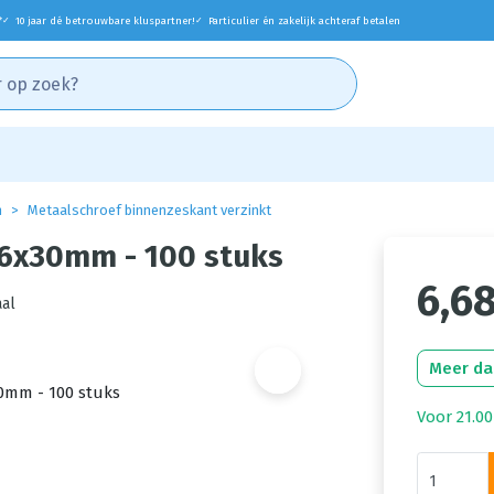
*
10 jaar dé betrouwbare kluspartner!
Particulier én zakelijk achteraf betalen
✓
✓
n
Metaalschroef binnenzeskant verzinkt
M6x30mm - 100 stuks
6,6
al
Meer da
Voor 21.00