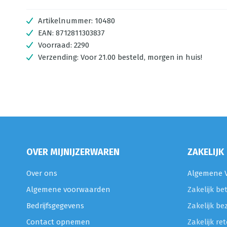
Artikelnummer:
10480
EAN:
8712811303837
Voorraad:
2290
Verzending:
Voor 21.00 besteld, morgen in huis!
OVER MIJNIJZERWAREN
ZAKELIJK
Over ons
Algemene V
Algemene voorwaarden
Zakelijk be
Bedrijfsgegevens
Zakelijk be
Contact opnemen
Zakelijk r