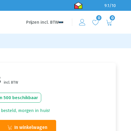
9.1/10
0
0
Prijzen
incl.
BTW
8
incl. BTW
n 500 beschikbaar
 besteld, morgen in huis!
In winkelwagen