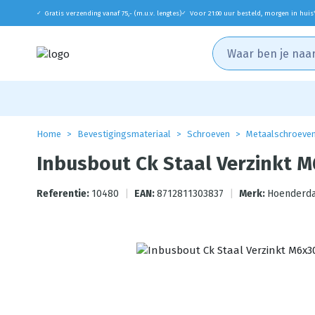
Gratis verzending vanaf 75,- (m.u.v. lengtes)
Voor 21:00 uur besteld, morgen in huis
✓
✓
Home
Bevestigingsmateriaal
Schroeven
Metaalschroeve
Inbusbout Ck Staal Verzinkt 
Referentie:
10480
|
EAN:
8712811303837
|
Merk:
Hoenderda