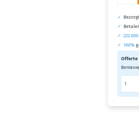
✓
Bezorgi
✓
Betalen
✓
222.000
✓
100%
g
Offerte
Benieuw