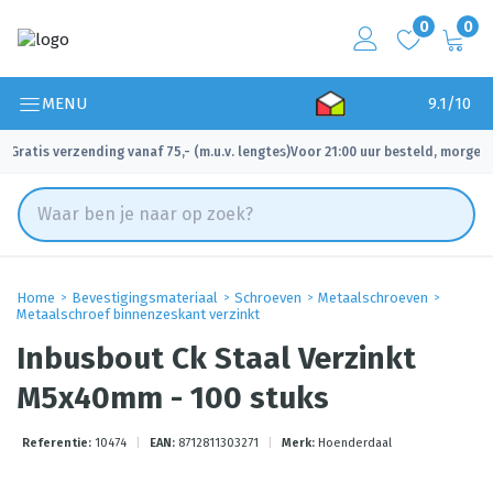
0
0
MENU
9.1/10
Gratis verzending vanaf 75,- (m.u.v. lengtes)
Voor 21:00 uur besteld, morgen 
✓
✓
Home
Bevestigingsmateriaal
Schroeven
Metaalschroeven
Metaalschroef binnenzeskant verzinkt
Inbusbout Ck Staal Verzinkt
M5x40mm - 100 stuks
Referentie:
10474
|
EAN:
8712811303271
|
Merk:
Hoenderdaal