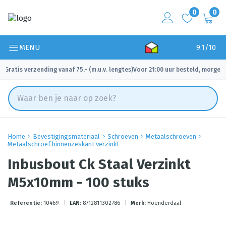
0
0
MENU
9.1/10
Gratis verzending vanaf 75,- (m.u.v. lengtes)
Voor 21:00 uur besteld, morgen 
✓
✓
Home
Bevestigingsmateriaal
Schroeven
Metaalschroeven
Metaalschroef binnenzeskant verzinkt
Inbusbout Ck Staal Verzinkt
M5x10mm - 100 stuks
Referentie:
10469
|
EAN:
8712811302786
|
Merk:
Hoenderdaal