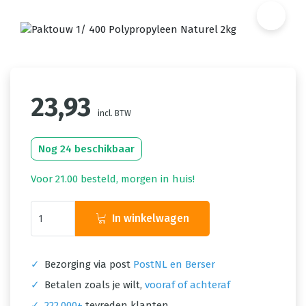
23,93
incl. BTW
Nog 24 beschikbaar
Voor 21.00 besteld, morgen in huis!
In winkelwagen
✓
Bezorging via post
PostNL en Berser
✓
Betalen zoals je wilt,
vooraf of achteraf
✓
222.000+
tevreden klanten