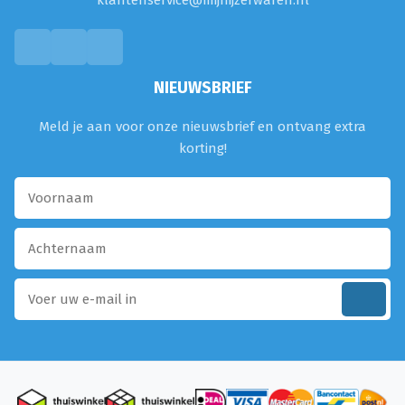
klantenservice@mijnijzerwaren.nl
NIEUWSBRIEF
Meld je aan voor onze nieuwsbrief en ontvang extra
korting!