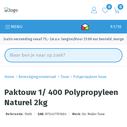
0
0
MENU
9.1/10
Gratis verzending vanaf 75,- (m.u.v. lengtes)
Voor 21:00 uur besteld, morgen 
✓
✓
Home
Bevestigingsmateriaal
Touw
Polypropyleen touw
Paktouw 1/ 400 Polypropyleen
Naturel 2kg
Referentie:
15416
|
EAN:
8712437701604
|
Merk:
Chr. Muller Touw